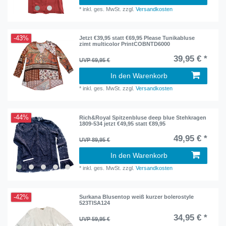
*
inkl. ges. MwSt.
zzgl.
Versandkosten
-43%
Jetzt €39,95 statt €69,95 Please Tunikabluse
zimt multicolor PrintCOBNTD6000
39,95 € *
UVP 69,95 €
In den Warenkorb
*
inkl. ges. MwSt.
zzgl.
Versandkosten
-44%
Rich&Royal Spitzenbluse deep blue Stehkragen
1809-534 jetzt €49,95 statt €89,95
49,95 € *
UVP 89,95 €
In den Warenkorb
*
inkl. ges. MwSt.
zzgl.
Versandkosten
-42%
Surkana Blusentop weiß kurzer bolerostyle
523TISA124
34,95 € *
UVP 59,95 €