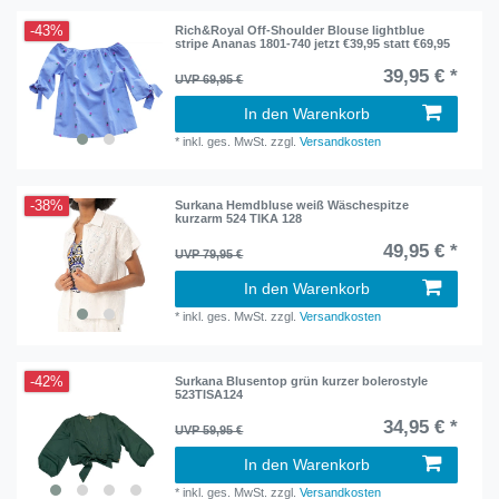
-43%
Rich&Royal Off-Shoulder Blouse lightblue
stripe Ananas 1801-740 jetzt €39,95 statt €69,95
39,95 € *
UVP 69,95 €
In den Warenkorb
*
inkl. ges. MwSt.
zzgl.
Versandkosten
-38%
Surkana Hemdbluse weiß Wäschespitze
kurzarm 524 TIKA 128
49,95 € *
UVP 79,95 €
In den Warenkorb
*
inkl. ges. MwSt.
zzgl.
Versandkosten
-42%
Surkana Blusentop grün kurzer bolerostyle
523TISA124
34,95 € *
UVP 59,95 €
In den Warenkorb
*
inkl. ges. MwSt.
zzgl.
Versandkosten