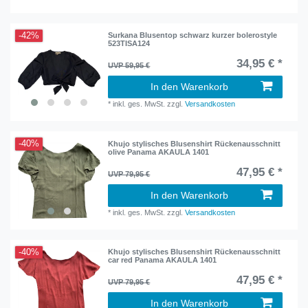
-42%
Surkana Blusentop schwarz kurzer bolerostyle
523TISA124
34,95 € *
UVP 59,95 €
In den Warenkorb
*
inkl. ges. MwSt.
zzgl.
Versandkosten
-40%
Khujo stylisches Blusenshirt Rückenausschnitt
olive Panama AKAULA 1401
47,95 € *
UVP 79,95 €
In den Warenkorb
*
inkl. ges. MwSt.
zzgl.
Versandkosten
-40%
Khujo stylisches Blusenshirt Rückenausschnitt
car red Panama AKAULA 1401
47,95 € *
UVP 79,95 €
In den Warenkorb