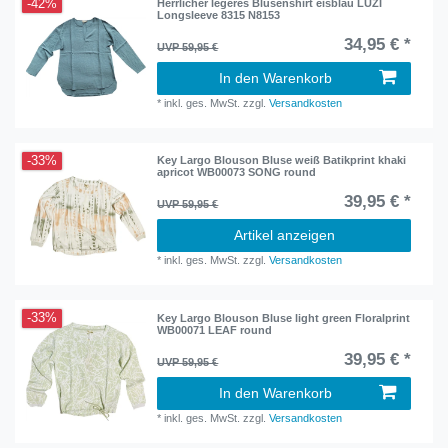
-42%
Herrlicher legeres Blusenshirt eisblau LUZI
Longsleeve 8315 N8153
34,95 € *
UVP 59,95 €
In den Warenkorb
*
inkl. ges. MwSt.
zzgl.
Versandkosten
-33%
Key Largo Blouson Bluse weiß Batikprint khaki
apricot WB00073 SONG round
39,95 € *
UVP 59,95 €
Artikel anzeigen
*
inkl. ges. MwSt.
zzgl.
Versandkosten
-33%
Key Largo Blouson Bluse light green Floralprint
WB00071 LEAF round
39,95 € *
UVP 59,95 €
In den Warenkorb
*
inkl. ges. MwSt.
zzgl.
Versandkosten