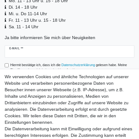
Mo. 11 - 13 Uhr u. 15 - 18 Uhr
Di. 14 - 18 Uhr
Mi. u. Do 11-14 Uhr
Fr. 11 - 13 Uhr u. 15 - 18 Uhr
Sa. 11 - 14 Uhr
Ja bitte informieren Sie mich über Neuigkeiten
Newsletter
E-MAIL **
Honig
Hiermit bestätige ich, dass ich die
Daten­schutz­erklärung
gelesen habe. Meine
Einwilligung kann ich jederzeit widerrufen.**
Wir verwenden Cookies und ähnliche Technologien auf unserer
Website und verarbeiten personenbezogene Daten von
Abonnieren
Besucher:innen unserer Webseite (z.B. IP-Adresse), um z.B.
** Hierbei handelt es sich um ein Pflichtfeld.
Inhalte und Anzeigen zu personalisieren, Medien von
Drittanbietern einzubinden oder Zugriffe auf unsere Website zu
analysieren. Die Datenverarbeitung erfolgt erst durch gesetzte
Zahlung und Versand
Cookies. Wir teilen diese Daten mit Dritten, die wir in den
Einstellungen benennen.
Die Datenverarbeitung kann mit Einwilligung oder aufgrund eines
berechtigten Interesses erfolgen. Die Zustimmung kann erteilt