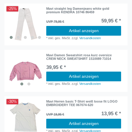
-25%
Mavi straight leg Damenjeans white gold
premium KENDRA 10746 86459
59,95 € *
UVP 79,95 €
Artikel anzeigen
*
inkl. ges. MwSt.
zzgl.
Versandkosten
Mavi Damen Sweatshirt rosa kurz oversize
CREW NECK SWEATSHIRT 1S10089 71014
39,95 € *
Artikel anzeigen
*
inkl. ges. MwSt.
zzgl.
Versandkosten
-30%
Mavi Herren basic T-Shirt weiß loose fit LOGO
EMBROIDERY TEE 067074-620
13,95 € *
UVP 19,95 €
Artikel anzeigen
*
inkl. ges. MwSt.
zzgl.
Versandkosten