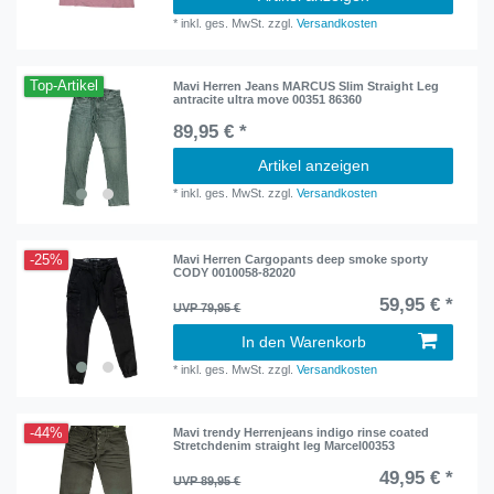
*
inkl. ges. MwSt.
zzgl.
Versandkosten
Top-Artikel
Mavi Herren Jeans MARCUS Slim Straight Leg
antracite ultra move 00351 86360
89,95 € *
Artikel anzeigen
*
inkl. ges. MwSt.
zzgl.
Versandkosten
-25%
Mavi Herren Cargopants deep smoke sporty
CODY 0010058-82020
59,95 € *
UVP 79,95 €
In den Warenkorb
*
inkl. ges. MwSt.
zzgl.
Versandkosten
-44%
Mavi trendy Herrenjeans indigo rinse coated
Stretchdenim straight leg Marcel00353
49,95 € *
UVP 89,95 €