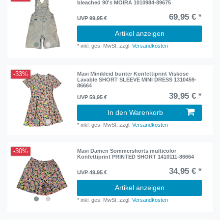
bleached 90's MOIRA 1010984-89675
69,95 € *
UVP 99,95 €
Artikel anzeigen
*
inkl. ges. MwSt.
zzgl.
Versandkosten
-33%
Mavi Minikleid bunter Konfettiprint Viskose
Lavable SHORT SLEEVE MINI DRESS 1310459-
86664
39,95 € *
UVP 59,95 €
In den Warenkorb
*
inkl. ges. MwSt.
zzgl.
Versandkosten
-30%
Mavi Damen Sommershorts multicolor
Konfettiprint PRINTED SHORT 1410111-86664
34,95 € *
UVP 49,95 €
Artikel anzeigen
*
inkl. ges. MwSt.
zzgl.
Versandkosten