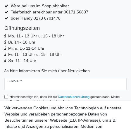
Ware bei uns im Shop abholbar
Telefonisch erreichbar unter 06171 56807
oder Handy 0173 6701478
Öffnungszeiten
Mo. 11 - 13 Uhr u. 15 - 18 Uhr
Di. 14 - 18 Uhr
Mi. u. Do 11-14 Uhr
Fr. 11 - 13 Uhr u. 15 - 18 Uhr
Sa. 11 - 14 Uhr
Ja bitte informieren Sie mich über Neuigkeiten
Newsletter
E-MAIL **
Honig
Hiermit bestätige ich, dass ich die
Daten­schutz­erklärung
gelesen habe. Meine
Einwilligung kann ich jederzeit widerrufen.**
Wir verwenden Cookies und ähnliche Technologien auf unserer
Website und verarbeiten personenbezogene Daten von
Abonnieren
Besucher:innen unserer Webseite (z.B. IP-Adresse), um z.B.
** Hierbei handelt es sich um ein Pflichtfeld.
Inhalte und Anzeigen zu personalisieren, Medien von