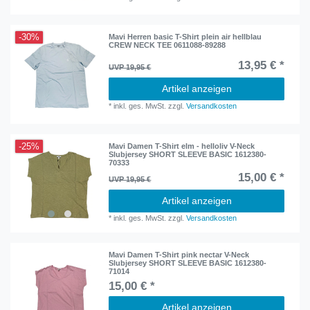
-30%
Mavi Herren basic T-Shirt plein air hellblau
CREW NECK TEE 0611088-89288
13,95 € *
UVP 19,95 €
Artikel anzeigen
*
inkl. ges. MwSt.
zzgl.
Versandkosten
-25%
Mavi Damen T-Shirt elm - helloliv V-Neck
Slubjersey SHORT SLEEVE BASIC 1612380-
70333
15,00 € *
UVP 19,95 €
Artikel anzeigen
*
inkl. ges. MwSt.
zzgl.
Versandkosten
Mavi Damen T-Shirt pink nectar V-Neck
Slubjersey SHORT SLEEVE BASIC 1612380-
71014
15,00 € *
Artikel anzeigen