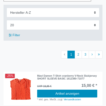
Filter
1
2
3
-25%
Mavi Damen T-Shirt cranberry V-Neck Slubjersey
SHORT SLEEVE BASIC 1612380-71077
15,00 € *
UVP 19,95 €
Artikel anzeigen
*
inkl. ges. MwSt.
zzgl.
Versandkosten