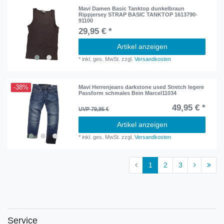
Mavi Damen Basic Tanktop dunkelbraun
Rippjersey STRAP BASIC TANKTOP 1613790-
91100
29,95 € *
Artikel anzeigen
*
inkl. ges. MwSt.
zzgl.
Versandkosten
-38%
Mavi Herrenjeans darkstone used Stretch legere
Passform schmales Bein Marcel11034
49,95 € *
UVP 79,95 €
Artikel anzeigen
*
inkl. ges. MwSt.
zzgl.
Versandkosten
1
2
3
Service