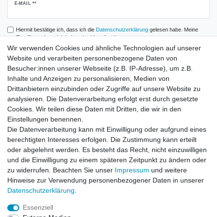
Newsletter
E-MAIL **
Honig
Hiermit bestätige ich, dass ich die
Daten­schutz­erklärung
gelesen habe. Meine
Einwilligung kann ich jederzeit widerrufen.**
Wir verwenden Cookies und ähnliche Technologien auf unserer
Website und verarbeiten personenbezogene Daten von
Abonnieren
Besucher:innen unserer Webseite (z.B. IP-Adresse), um z.B.
** Hierbei handelt es sich um ein Pflichtfeld.
Inhalte und Anzeigen zu personalisieren, Medien von
Drittanbietern einzubinden oder Zugriffe auf unsere Website zu
analysieren. Die Datenverarbeitung erfolgt erst durch gesetzte
Zahlung und Versand
Cookies. Wir teilen diese Daten mit Dritten, die wir in den
Einstellungen benennen.
Die Datenverarbeitung kann mit Einwilligung oder aufgrund eines
berechtigten Interesses erfolgen. Die Zustimmung kann erteilt
oder abgelehnt werden. Es besteht das Recht, nicht einzuwilligen
und die Einwilligung zu einem späteren Zeitpunkt zu ändern oder
zu widerrufen. Beachten Sie unser
Impressum
und weitere
Hinweise zur Verwendung personenbezogener Daten in unserer
Daten­schutz­erklärung
.
Essenziell