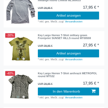
melange round Cheese MLS00033
17,95 € *
UVP 29,95 €
Artikel anzeigen
*
inkl. ges. MwSt.
zzgl.
Versandkosten
-30%
Key Largo Herren T-Shirt military green
Frontprint SUNSET HILLS round MT00559
27,95 € *
UVP 39,95 €
Artikel anzeigen
*
inkl. ges. MwSt.
zzgl.
Versandkosten
-40%
Key Largo Herren T-Shirt anthrazit METROPOL
round MT532
17,95 € *
UVP 29,95 €
In den Warenkorb
*
inkl. ges. MwSt.
zzgl.
Versandkosten