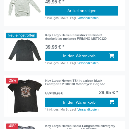
49,95 € *
Artikel anzeigen
*
inkl. ges. MwSt.
zzgl.
Versandkosten
Neu eingetroffen
Key Largo Herren Feinstrick Pullishirt
dunkelblau melange FIRMINO MST00120
39,95 € *
In den Warenkorb
*
inkl. ges. MwSt.
zzgl.
Versandkosten
-25%
Key Largo Herren TShirt carbon black
Frontprint MT00378 Motorcycle Brigade
29,95 € *
UVP 39,95 €
In den Warenkorb
*
inkl. ges. MwSt.
zzgl.
Versandkosten
-40%
Key Largo Herren Basic-Longsleeve silvergrey