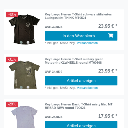
-40%
Key Largo Herren T-Shirt schwarz stilisiertes
Lachgesicht THINK MT0521
23,95 € *
UVP 39,95 €
In den Warenkorb
*
inkl. ges. MwSt.
zzgl.
Versandkosten
-31%
Key Largo Herren T-Shirt military green
Motoprint KLWHEELS round MT00608
23,95 € *
UVP 34,95 €
Artikel anzeigen
*
inkl. ges. MwSt.
zzgl.
Versandkosten
-28%
Key Largo Herren Basic T-Shirt misty lilac MT
BREAD NEW round T00621
17,95 € *
UVP 24,95 €
Artikel anzeigen