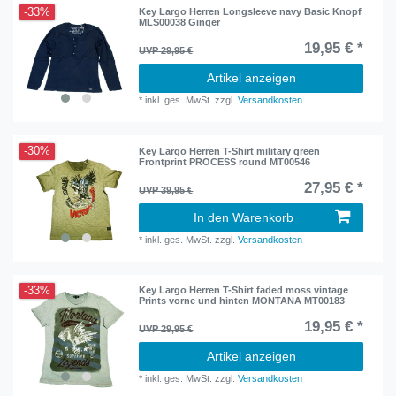
-33%
Key Largo Herren Longsleeve navy Basic Knopf
MLS00038 Ginger
19,95 € *
UVP 29,95 €
Artikel anzeigen
*
inkl. ges. MwSt.
zzgl.
Versandkosten
-30%
Key Largo Herren T-Shirt military green
Frontprint PROCESS round MT00546
27,95 € *
UVP 39,95 €
In den Warenkorb
*
inkl. ges. MwSt.
zzgl.
Versandkosten
-33%
Key Largo Herren T-Shirt faded moss vintage
Prints vorne und hinten MONTANA MT00183
19,95 € *
UVP 29,95 €
Artikel anzeigen
*
inkl. ges. MwSt.
zzgl.
Versandkosten