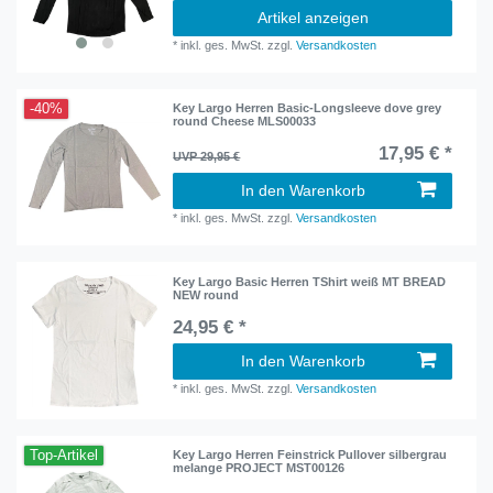
Artikel anzeigen
*
inkl. ges. MwSt.
zzgl.
Versandkosten
-40%
Key Largo Herren Basic-Longsleeve dove grey
round Cheese MLS00033
17,95 € *
UVP 29,95 €
In den Warenkorb
*
inkl. ges. MwSt.
zzgl.
Versandkosten
Key Largo Basic Herren TShirt weiß MT BREAD
NEW round
24,95 € *
In den Warenkorb
*
inkl. ges. MwSt.
zzgl.
Versandkosten
Top-Artikel
Key Largo Herren Feinstrick Pullover silbergrau
melange PROJECT MST00126