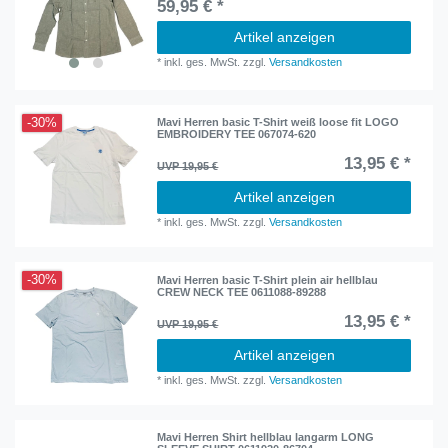
59,95 € *
Artikel anzeigen
*
inkl. ges. MwSt.
zzgl.
Versandkosten
-30%
Mavi Herren basic T-Shirt weiß loose fit LOGO
EMBROIDERY TEE 067074-620
13,95 € *
UVP 19,95 €
Artikel anzeigen
*
inkl. ges. MwSt.
zzgl.
Versandkosten
-30%
Mavi Herren basic T-Shirt plein air hellblau
CREW NECK TEE 0611088-89288
13,95 € *
UVP 19,95 €
Artikel anzeigen
*
inkl. ges. MwSt.
zzgl.
Versandkosten
Mavi Herren Shirt hellblau langarm LONG