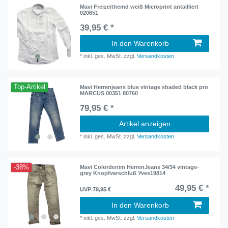
Mavi Freizeithemd weiß Microprint antailliert
020651
39,95 € *
In den Warenkorb
*
inkl. ges. MwSt.
zzgl.
Versandkosten
Top-Artikel
Mavi Herrenjeans blue vintage shaded black pro
MARCUS 00351 80760
79,95 € *
Artikel anzeigen
*
inkl. ges. MwSt.
zzgl.
Versandkosten
-38%
Mavi Colordenim HerrenJeans 34/34 vintage-
grey Knopfverschluß Yves19814
49,95 € *
UVP 79,95 €
In den Warenkorb
*
inkl. ges. MwSt.
zzgl.
Versandkosten