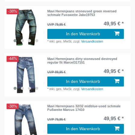
-38%
Mavi Herrenjeans stoneused green reversed
schmale Fussweite Jake19753
49,95 € *
UVP 79,95 €
In den Warenkorb
*
inkl. ges. MwSt.
zzgl.
Versandkosten
-44%
Mavi Herrenjeans dirty stoneused destroyed
regular fit Marcel317151
49,95 € *
UVP 89,95 €
In den Warenkorb
*
inkl. ges. MwSt.
zzgl.
Versandkosten
-38%
Mavi Herrenjeans 32/32 midblue-used schmale
Fußweite Marcus 17410
49,95 € *
UVP 79,95 €
In den Warenkorb