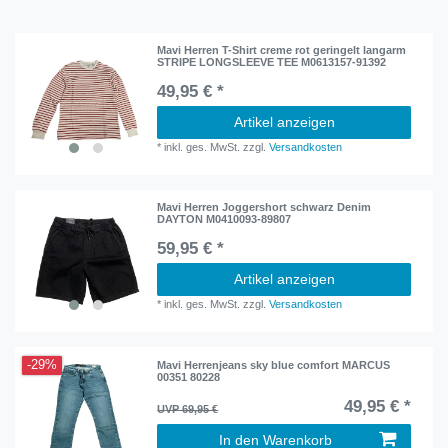
Mavi Herren T-Shirt creme rot geringelt langarm
STRIPE LONGSLEEVE TEE M0613157-91392
49,95 € *
Artikel anzeigen
*
inkl. ges. MwSt.
zzgl.
Versandkosten
Mavi Herren Joggershort schwarz Denim
DAYTON M0410093-89807
59,95 € *
Artikel anzeigen
*
inkl. ges. MwSt.
zzgl.
Versandkosten
-29%
Mavi Herrenjeans sky blue comfort MARCUS
00351 80228
49,95 € *
UVP 69,95 €
In den Warenkorb