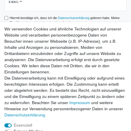
Newsletter
E-MAIL **
Honig
Hiermit bestätige ich, dass ich die
Daten­schutz­erklärung
gelesen habe. Meine
Einwilligung kann ich jederzeit widerrufen.**
Wir verwenden Cookies und ähnliche Technologien auf unserer
Website und verarbeiten personenbezogene Daten von
Abonnieren
Besucher:innen unserer Webseite (z.B. IP-Adresse), um z.B.
** Hierbei handelt es sich um ein Pflichtfeld.
Inhalte und Anzeigen zu personalisieren, Medien von
Drittanbietern einzubinden oder Zugriffe auf unsere Website zu
analysieren. Die Datenverarbeitung erfolgt erst durch gesetzte
Zahlung und Versand
Cookies. Wir teilen diese Daten mit Dritten, die wir in den
Einstellungen benennen.
Die Datenverarbeitung kann mit Einwilligung oder aufgrund eines
berechtigten Interesses erfolgen. Die Zustimmung kann erteilt
oder abgelehnt werden. Es besteht das Recht, nicht einzuwilligen
und die Einwilligung zu einem späteren Zeitpunkt zu ändern oder
zu widerrufen. Beachten Sie unser
Impressum
und weitere
Hinweise zur Verwendung personenbezogener Daten in unserer
Daten­schutz­erklärung
.
Essenziell