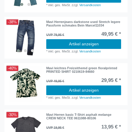
*
inkl. ges. MwSt.
zzgl.
Versandkosten
-38%
Mavi Herrenjeans darkstone used Stretch legere
Passform schmales Bein Marcel11034
49,95 € *
UVP 79,95 €
Artikel anzeigen
*
inkl. ges. MwSt.
zzgl.
Versandkosten
-40%
Mavi leichtes Freizeithemd green floralprinted
PRINTED SHIRT 0210619-84660
29,95 € *
UVP 49,95 €
Artikel anzeigen
*
inkl. ges. MwSt.
zzgl.
Versandkosten
-30%
Mavi Herren basic T-Shirt asphalt melange
CREW NECK TEE 0611088-80106
13,95 € *
UVP 19,95 €