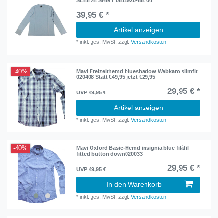
SLEEVE SHIRT 0611920-86704
39,95 € *
Artikel anzeigen
*
inkl. ges. MwSt.
zzgl.
Versandkosten
-40%
Mavi Freizeithemd blueshadow Webkaro slimfit
020408 Statt €49,95 jetzt €29,95
29,95 € *
UVP 49,95 €
Artikel anzeigen
*
inkl. ges. MwSt.
zzgl.
Versandkosten
-40%
Mavi Oxford Basic-Hemd insignia blue filàfil
fitted button down020033
29,95 € *
UVP 49,95 €
In den Warenkorb
*
inkl. ges. MwSt.
zzgl.
Versandkosten