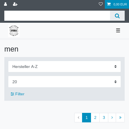
0,00 EUR
☰
men
Filter
1
2
3