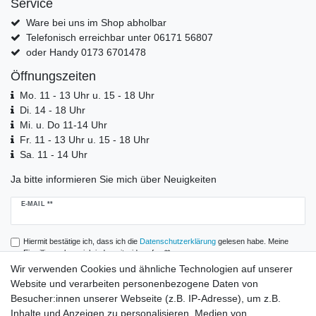
Service
Ware bei uns im Shop abholbar
Telefonisch erreichbar unter 06171 56807
oder Handy 0173 6701478
Öffnungszeiten
Mo. 11 - 13 Uhr u. 15 - 18 Uhr
Di. 14 - 18 Uhr
Mi. u. Do 11-14 Uhr
Fr. 11 - 13 Uhr u. 15 - 18 Uhr
Sa. 11 - 14 Uhr
Ja bitte informieren Sie mich über Neuigkeiten
Newsletter
E-MAIL **
Honig
Hiermit bestätige ich, dass ich die
Daten­schutz­erklärung
gelesen habe. Meine
Einwilligung kann ich jederzeit widerrufen.**
Wir verwenden Cookies und ähnliche Technologien auf unserer
Website und verarbeiten personenbezogene Daten von
Abonnieren
Besucher:innen unserer Webseite (z.B. IP-Adresse), um z.B.
** Hierbei handelt es sich um ein Pflichtfeld.
Inhalte und Anzeigen zu personalisieren, Medien von