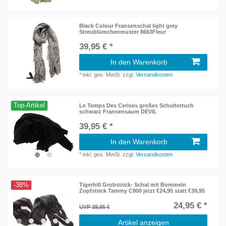
Black Colour Fransenschal light grey
Streublümchenmuster 8663Fleur
39,95 € *
In den Warenkorb
*
inkl. ges. MwSt.
zzgl.
Versandkosten
Top-Artikel
Le Temps Des Cerises großes Schultertuch
schwarz Fransensaum DEVIL
39,95 € *
In den Warenkorb
*
inkl. ges. MwSt.
zzgl.
Versandkosten
-38%
Tigerhill Grobstrick- Schal mit Bommeln
Zopfstrick Tammy C800 jetzt €24,95 statt €39,95
24,95 € *
UVP 39,95 €
Artikel anzeigen