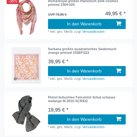
-38%
Rich&Royal großes Pareotuch pink cosmos
printed 2304-024
49,95 € *
UVP 79,95 €
In den Warenkorb
*
inkl. ges. MwSt.
zzgl.
Versandkosten
Surkana großes quadratisches Seidentuch
orange printed 33SEFI222
39,95 € *
In den Warenkorb
*
inkl. ges. MwSt.
zzgl.
Versandkosten
Petrol Industries Feinstrick Schal schwarz
melange M-3010-SCR932
19,95 € *
In den Warenkorb
*
inkl. ges. MwSt.
zzgl.
Versandkosten