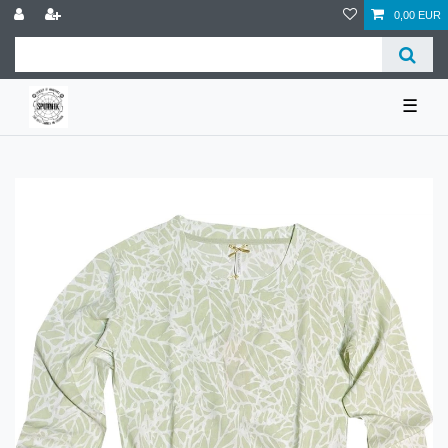
0,00 EUR
☰