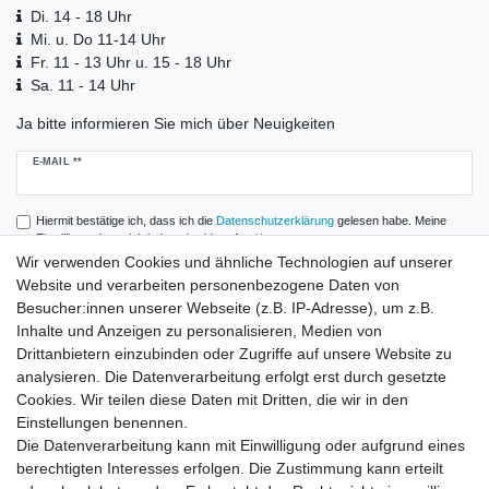
Di. 14 - 18 Uhr
Mi. u. Do 11-14 Uhr
Fr. 11 - 13 Uhr u. 15 - 18 Uhr
Sa. 11 - 14 Uhr
Ja bitte informieren Sie mich über Neuigkeiten
Newsletter
E-MAIL **
Honig
Hiermit bestätige ich, dass ich die
Daten­schutz­erklärung
gelesen habe. Meine
Einwilligung kann ich jederzeit widerrufen.**
Wir verwenden Cookies und ähnliche Technologien auf unserer
Website und verarbeiten personenbezogene Daten von
Abonnieren
Besucher:innen unserer Webseite (z.B. IP-Adresse), um z.B.
** Hierbei handelt es sich um ein Pflichtfeld.
Inhalte und Anzeigen zu personalisieren, Medien von
Drittanbietern einzubinden oder Zugriffe auf unsere Website zu
analysieren. Die Datenverarbeitung erfolgt erst durch gesetzte
Zahlung und Versand
Cookies. Wir teilen diese Daten mit Dritten, die wir in den
Einstellungen benennen.
Die Datenverarbeitung kann mit Einwilligung oder aufgrund eines
berechtigten Interesses erfolgen. Die Zustimmung kann erteilt