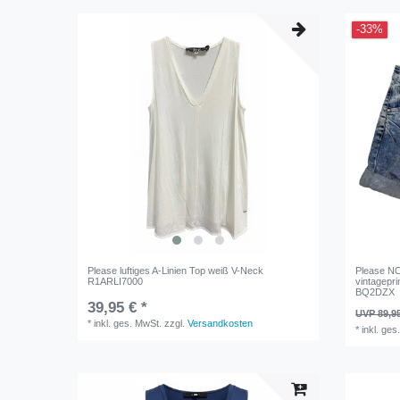
-33%
Please luftiges A-Linien Top weiß V-Neck
Please NO
R1ARLI7000
vintagepr
BQ2DZX
39,95 € *
UVP 89,9
*
inkl. ges. MwSt.
zzgl.
Versandkosten
*
inkl. ges