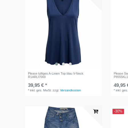
Please luftiges A-Linien Top blau V-Neck
Please Sw
R1ARLI7000
P8555KL1
39,95 € *
49,95 
*
inkl. ges. MwSt.
zzgl.
Versandkosten
*
inkl. ges
-30%