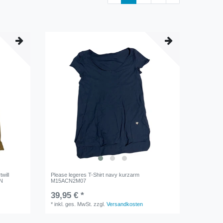
will
Please legeres T-Shirt navy kurzarm
3N
M15ACN2M07
39,95 € *
*
inkl. ges. MwSt.
zzgl.
Versandkosten