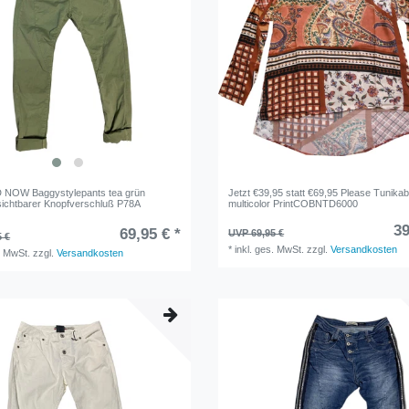
 NOW Baggystylepants tea grün
Jetzt €39,95 statt €69,95 Please Tunikab
 sichtbarer Knopfverschluß P78A
multicolor PrintCOBNTD6000
39
69,95 € *
UVP 69,95 €
5 €
*
inkl. ges. MwSt.
zzgl.
Versandkosten
. MwSt.
zzgl.
Versandkosten