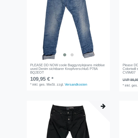
PLEASE DD NOW coole Baggystylejeans midblue
Please DD
used Denim sichtbarer Knopfverschluß P78A
Colortwill
BQ2EOT
CV9M07
109,95 € *
UVP 99,9
*
inkl. ges. MwSt.
zzgl.
Versandkosten
*
inkl. ges