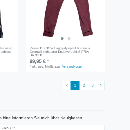
lue used
Please DD NOW Baggystylepant bordeaux
rschluss
Colortwill sichtbarer Knopfverschluß P78A
DR7DLB
99,95 € *
*
inkl. ges. MwSt.
zzgl.
Versandkosten
1
2
3
a bitte informieren Sie mich über Neuigkeiten
ewsletter
E-MAIL **