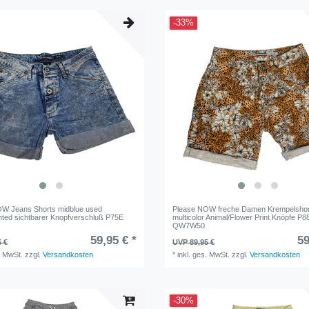
-33%
W Jeans Shorts midblue used
Please NOW freche Damen Krempelshor
inted sichtbarer Knopfverschluß P75E
multicolor Animal/Flower Print Knöpfe P8
QW7W50
59,95 € *
59
5 €
UVP 89,95 €
. MwSt.
zzgl.
Versandkosten
*
inkl. ges. MwSt.
zzgl.
Versandkosten
-30%