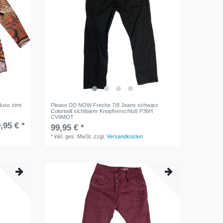
luse zimt
Please DD NOW Freche 7/8 Jeans schwarz
Colortwill sichtbarer Knopfverschluß P36H
CV9MOT
,95 € *
99,95 € *
*
inkl. ges. MwSt.
zzgl.
Versandkosten