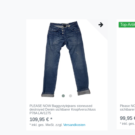
Top-Arti
PLEASE NOW Baggystylejeans stoneused
Please NO
destroyed Denim sichtbarer Knopfverschluss
sichtbare
P78A LAV1275
99,95 
109,95 € *
*
inkl. ges
*
inkl. ges. MwSt.
zzgl.
Versandkosten