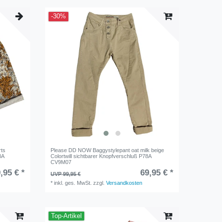
-30%
ts
Please DD NOW Baggystylepant oat milk beige
8A
Colortwill sichtbarer Knopfverschluß P78A
CV9M07
,95 € *
69,95 € *
UVP 99,95 €
*
inkl. ges. MwSt.
zzgl.
Versandkosten
Top-Artikel