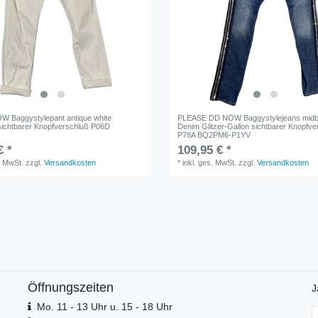
W Baggystylepant antique white
PLEASE DD NOW Baggystylejeans midb
l sichtbarer Knopfverschluß P06D
Denim Glitzer-Gallon sichtbarer Knopfve
P78A BQ2PM6-P1YV
€ *
109,95 € *
. MwSt.
zzgl.
Versandkosten
*
inkl. ges. MwSt.
zzgl.
Versandkosten
Öffnungszeiten
J
Mo. 11 - 13 Uhr u. 15 - 18 Uhr
N