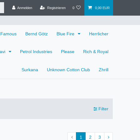
Anmelden
Registrieren
0
0,00 EUR
 Famous
Bernd Götz
Blue Fire
Herrlicher
avi
Petrol Industries
Please
Rich & Royal
Surkana
Unknown Cotton Club
Zhrill
Filter
1
2
3