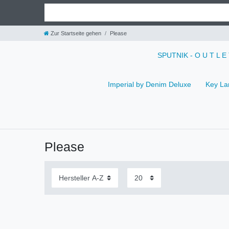
Zur Startseite gehen
Please
SPUTNIK - O U T L E
Imperial by Denim Deluxe
Key La
Please