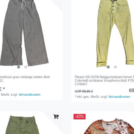
eathose grau melange weites Bein
Please DD NOW Baggystylepant lemon f
11
Colortwill sichtbarer Knopfverschluß P7
CV9M07
€ *
69
UVP 99,95 €
. MwSt.
zzgl.
Versandkosten
*
inkl. ges. MwSt.
zzgl.
Versandkosten
-43%