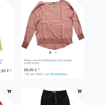
izz
Please oversized Blusenshirt rosa vintage
8A
C192C10104
69,95 € *
,95 € *
*
inkl. ges. MwSt.
zzgl.
Versandkosten