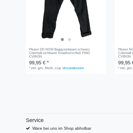
Please DD NOW Baggystylepant schwarz
Please NO
Colortwill sichtbarer Knopfverschluß P06D
Colortwil
CV9N3N
CV9N3N
99,95 € *
99,95 
*
inkl. ges. MwSt.
zzgl.
Versandkosten
*
inkl. ges
Service
Ware bei uns im Shop abholbar