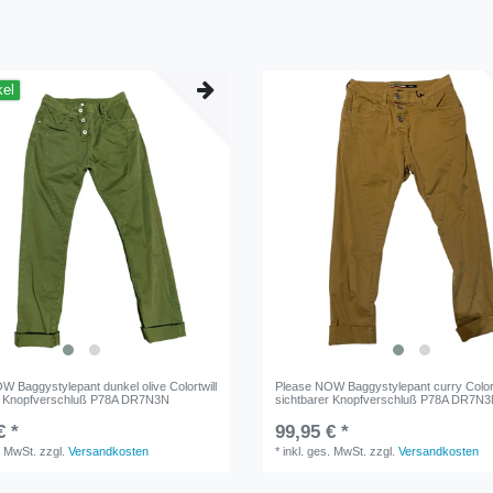
kel
W Baggystylepant dunkel olive Colortwill
Please NOW Baggystylepant curry Colort
r Knopfverschluß P78A DR7N3N
sichtbarer Knopfverschluß P78A DR7N
€ *
99,95 € *
. MwSt.
zzgl.
Versandkosten
*
inkl. ges. MwSt.
zzgl.
Versandkosten