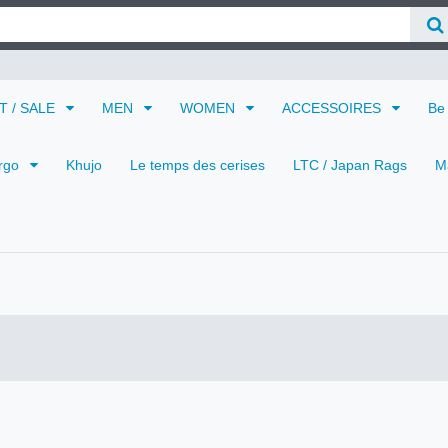
 T / SALE
MEN
WOMEN
ACCESSOIRES
Be
rgo
Khujo
Le temps des cerises
LTC / Japan Rags
M