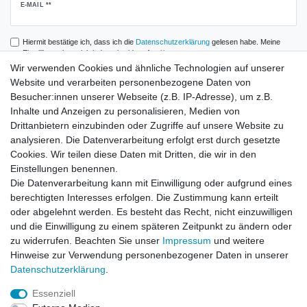
Newsletter
E-MAIL **
Honig
Hiermit bestätige ich, dass ich die
Daten­schutz­erklärung
gelesen habe. Meine
Einwilligung kann ich jederzeit widerrufen.**
Wir verwenden Cookies und ähnliche Technologien auf unserer
Website und verarbeiten personenbezogene Daten von
Abonnieren
Besucher:innen unserer Webseite (z.B. IP-Adresse), um z.B.
** Hierbei handelt es sich um ein Pflichtfeld.
Inhalte und Anzeigen zu personalisieren, Medien von
Drittanbietern einzubinden oder Zugriffe auf unsere Website zu
analysieren. Die Datenverarbeitung erfolgt erst durch gesetzte
Zahlung und Versand
Cookies. Wir teilen diese Daten mit Dritten, die wir in den
Einstellungen benennen.
Die Datenverarbeitung kann mit Einwilligung oder aufgrund eines
berechtigten Interesses erfolgen. Die Zustimmung kann erteilt
oder abgelehnt werden. Es besteht das Recht, nicht einzuwilligen
und die Einwilligung zu einem späteren Zeitpunkt zu ändern oder
zu widerrufen. Beachten Sie unser
Impressum
und weitere
Hinweise zur Verwendung personenbezogener Daten in unserer
Daten­schutz­erklärung
.
Essenziell