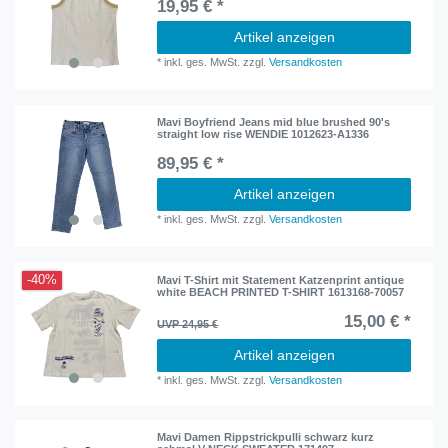
19,95 € *
Artikel anzeigen
*
inkl. ges. MwSt.
zzgl.
Versandkosten
Mavi Boyfriend Jeans mid blue brushed 90's
straight low rise WENDIE 1012623-A1336
89,95 € *
Artikel anzeigen
*
inkl. ges. MwSt.
zzgl.
Versandkosten
-40%
Mavi T-Shirt mit Statement Katzenprint antique
white BEACH PRINTED T-SHIRT 1613168-70057
15,00 € *
UVP 24,95 €
Artikel anzeigen
*
inkl. ges. MwSt.
zzgl.
Versandkosten
Mavi Damen Rippstrickpulli schwarz kurz