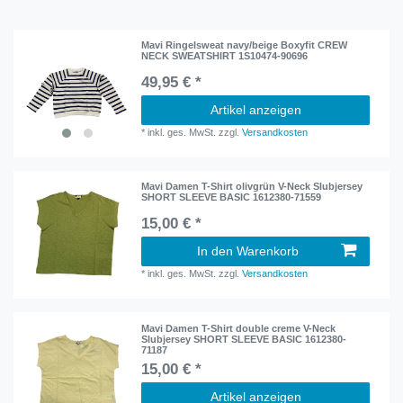
Mavi Ringelsweat navy/beige Boxyfit CREW
NECK SWEATSHIRT 1S10474-90696
49,95 € *
Artikel anzeigen
*
inkl. ges. MwSt.
zzgl.
Versandkosten
Mavi Damen T-Shirt olivgrün V-Neck Slubjersey
SHORT SLEEVE BASIC 1612380-71559
15,00 € *
In den Warenkorb
*
inkl. ges. MwSt.
zzgl.
Versandkosten
Mavi Damen T-Shirt double creme V-Neck
Slubjersey SHORT SLEEVE BASIC 1612380-
71187
15,00 € *
Artikel anzeigen