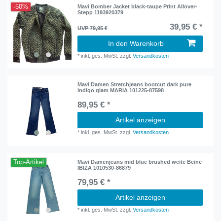
-50%
Mavi Bomber Jacket black-taupe Print Allover-
Stepp 1193920379
39,95 € *
UVP 79,95 €
In den Warenkorb
*
inkl. ges. MwSt.
zzgl.
Versandkosten
Mavi Damen Stretchjeans bootcut dark pure
indigo glam MARIA 101225-87598
89,95 € *
Artikel anzeigen
*
inkl. ges. MwSt.
zzgl.
Versandkosten
Top-Artikel
Mavi Damenjeans mid blue brushed weite Beine
IBIZA 1010530-86879
79,95 € *
Artikel anzeigen
*
inkl. ges. MwSt.
zzgl.
Versandkosten