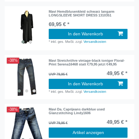
Mavi Hemdblusenkleid schwarz langarm
LONGSLEEVE SHORT DRESS 1310351
69,95 € *
In den Warenkorb
*
inkl. ges. MwSt.
zzgl.
Versandkosten
-38%
Mavi Stretchröhre vintage-black toniger Floral-
Print Serena16468 statt €79,95 jetzt €49,95
49,95 € *
UVP 79,95 €
In den Warenkorb
*
inkl. ges. MwSt.
zzgl.
Versandkosten
-38%
Mavi Da. Caprijeans darkblue used
Glanzstitching Lindy1606
49,95 € *
UVP 79,95 €
Artikel anzeigen