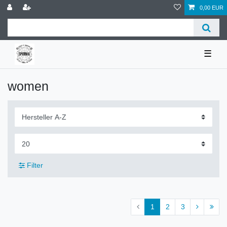
0,00 EUR
☰
women
Filter
1
2
3