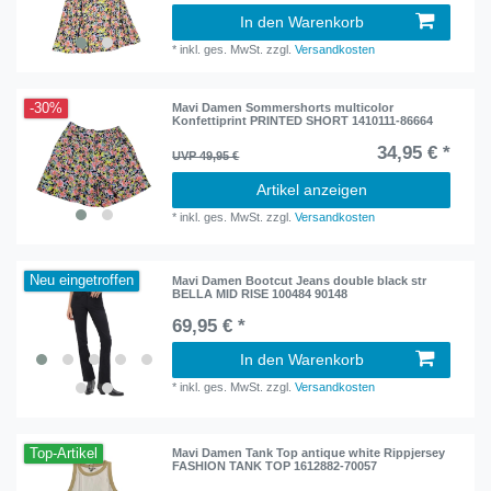
In den Warenkorb
*
inkl. ges. MwSt.
zzgl.
Versandkosten
-30%
Mavi Damen Sommershorts multicolor
Konfettiprint PRINTED SHORT 1410111-86664
34,95 € *
UVP 49,95 €
Artikel anzeigen
*
inkl. ges. MwSt.
zzgl.
Versandkosten
Neu eingetroffen
Mavi Damen Bootcut Jeans double black str
BELLA MID RISE 100484 90148
69,95 € *
In den Warenkorb
*
inkl. ges. MwSt.
zzgl.
Versandkosten
Top-Artikel
Mavi Damen Tank Top antique white Rippjersey
FASHION TANK TOP 1612882-70057