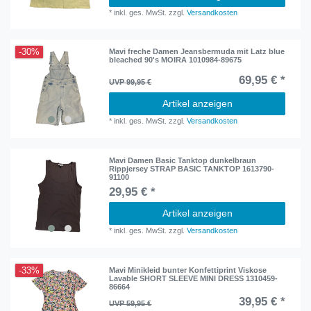
*
inkl. ges. MwSt.
zzgl.
Versandkosten
-30%
Mavi freche Damen Jeansbermuda mit Latz blue
bleached 90's MOIRA 1010984-89675
69,95 € *
UVP 99,95 €
Artikel anzeigen
*
inkl. ges. MwSt.
zzgl.
Versandkosten
Mavi Damen Basic Tanktop dunkelbraun
Rippjersey STRAP BASIC TANKTOP 1613790-
91100
29,95 € *
Artikel anzeigen
*
inkl. ges. MwSt.
zzgl.
Versandkosten
-33%
Mavi Minikleid bunter Konfettiprint Viskose
Lavable SHORT SLEEVE MINI DRESS 1310459-
86664
39,95 € *
UVP 59,95 €