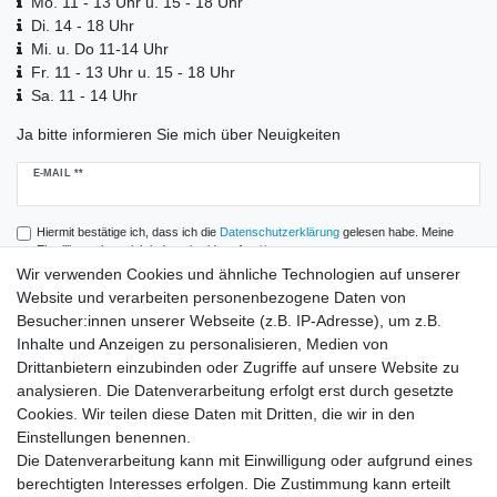
Mo. 11 - 13 Uhr u. 15 - 18 Uhr
Di. 14 - 18 Uhr
Mi. u. Do 11-14 Uhr
Fr. 11 - 13 Uhr u. 15 - 18 Uhr
Sa. 11 - 14 Uhr
Ja bitte informieren Sie mich über Neuigkeiten
Newsletter
E-MAIL **
Honig
Hiermit bestätige ich, dass ich die
Daten­schutz­erklärung
gelesen habe. Meine
Einwilligung kann ich jederzeit widerrufen.**
Wir verwenden Cookies und ähnliche Technologien auf unserer
Website und verarbeiten personenbezogene Daten von
Abonnieren
Besucher:innen unserer Webseite (z.B. IP-Adresse), um z.B.
** Hierbei handelt es sich um ein Pflichtfeld.
Inhalte und Anzeigen zu personalisieren, Medien von
Drittanbietern einzubinden oder Zugriffe auf unsere Website zu
analysieren. Die Datenverarbeitung erfolgt erst durch gesetzte
Zahlung und Versand
Cookies. Wir teilen diese Daten mit Dritten, die wir in den
Einstellungen benennen.
Die Datenverarbeitung kann mit Einwilligung oder aufgrund eines
berechtigten Interesses erfolgen. Die Zustimmung kann erteilt