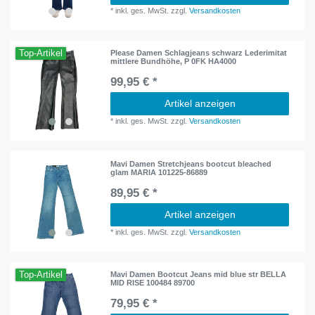
*
inkl. ges. MwSt.
zzgl.
Versandkosten
Top-Artikel
Please Damen Schlagjeans schwarz Lederimitat
mittlere Bundhöhe, P 0FK HA4000
99,95 € *
Artikel anzeigen
*
inkl. ges. MwSt.
zzgl.
Versandkosten
Mavi Damen Stretchjeans bootcut bleached
glam MARIA 101225-86889
89,95 € *
Artikel anzeigen
*
inkl. ges. MwSt.
zzgl.
Versandkosten
Top-Artikel
Mavi Damen Bootcut Jeans mid blue str BELLA
MID RISE 100484 89700
79,95 € *