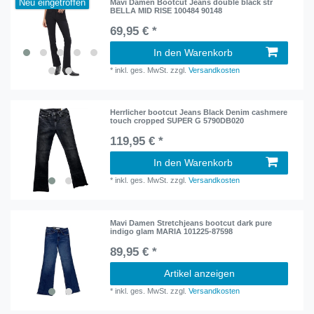
Neu eingetroffen
Mavi Damen Bootcut Jeans double black str
BELLA MID RISE 100484 90148
69,95 € *
In den Warenkorb
*
inkl. ges. MwSt.
zzgl.
Versandkosten
Herrlicher bootcut Jeans Black Denim cashmere
touch cropped SUPER G 5790DB020
119,95 € *
In den Warenkorb
*
inkl. ges. MwSt.
zzgl.
Versandkosten
Mavi Damen Stretchjeans bootcut dark pure
indigo glam MARIA 101225-87598
89,95 € *
Artikel anzeigen
*
inkl. ges. MwSt.
zzgl.
Versandkosten