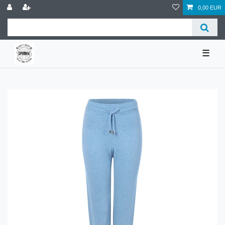
0,00 EUR
☰