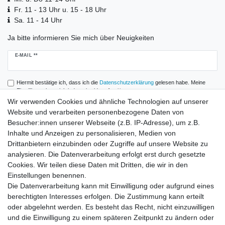
Fr. 11 - 13 Uhr u. 15 - 18 Uhr
Sa. 11 - 14 Uhr
Ja bitte informieren Sie mich über Neuigkeiten
Newsletter
E-MAIL **
Honig
Hiermit bestätige ich, dass ich die
Daten­schutz­erklärung
gelesen habe. Meine
Einwilligung kann ich jederzeit widerrufen.**
Wir verwenden Cookies und ähnliche Technologien auf unserer
Website und verarbeiten personenbezogene Daten von
Abonnieren
Besucher:innen unserer Webseite (z.B. IP-Adresse), um z.B.
** Hierbei handelt es sich um ein Pflichtfeld.
Inhalte und Anzeigen zu personalisieren, Medien von
Drittanbietern einzubinden oder Zugriffe auf unsere Website zu
analysieren. Die Datenverarbeitung erfolgt erst durch gesetzte
Zahlung und Versand
Cookies. Wir teilen diese Daten mit Dritten, die wir in den
Einstellungen benennen.
Die Datenverarbeitung kann mit Einwilligung oder aufgrund eines
berechtigten Interesses erfolgen. Die Zustimmung kann erteilt
oder abgelehnt werden. Es besteht das Recht, nicht einzuwilligen
und die Einwilligung zu einem späteren Zeitpunkt zu ändern oder