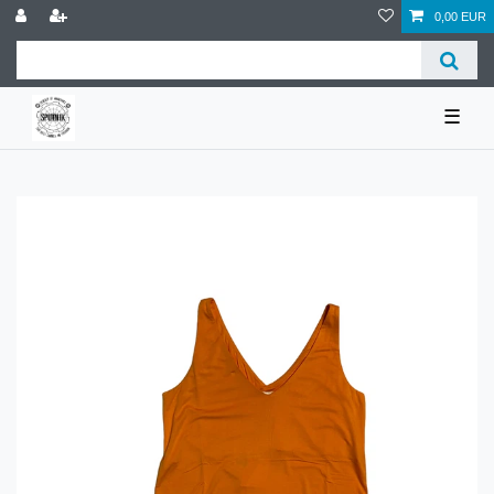
0,00 EUR
☰