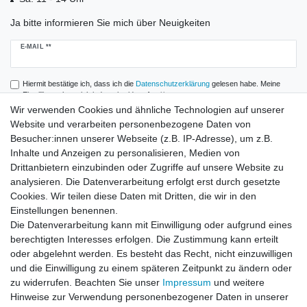
Ja bitte informieren Sie mich über Neuigkeiten
Newsletter
E-MAIL **
Honig
Hiermit bestätige ich, dass ich die
Daten­schutz­erklärung
gelesen habe. Meine
Einwilligung kann ich jederzeit widerrufen.**
Wir verwenden Cookies und ähnliche Technologien auf unserer
Website und verarbeiten personenbezogene Daten von
Abonnieren
Besucher:innen unserer Webseite (z.B. IP-Adresse), um z.B.
** Hierbei handelt es sich um ein Pflichtfeld.
Inhalte und Anzeigen zu personalisieren, Medien von
Drittanbietern einzubinden oder Zugriffe auf unsere Website zu
analysieren. Die Datenverarbeitung erfolgt erst durch gesetzte
Zahlung und Versand
Cookies. Wir teilen diese Daten mit Dritten, die wir in den
Einstellungen benennen.
Die Datenverarbeitung kann mit Einwilligung oder aufgrund eines
berechtigten Interesses erfolgen. Die Zustimmung kann erteilt
oder abgelehnt werden. Es besteht das Recht, nicht einzuwilligen
und die Einwilligung zu einem späteren Zeitpunkt zu ändern oder
zu widerrufen. Beachten Sie unser
Impressum
und weitere
Hinweise zur Verwendung personenbezogener Daten in unserer