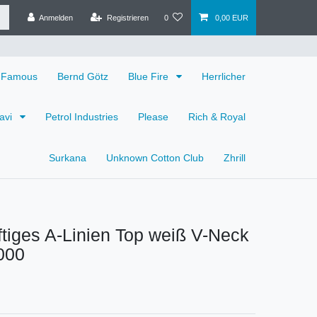
Anmelden
Registrieren
0
0,00 EUR
 Famous
Bernd Götz
Blue Fire
Herrlicher
avi
Petrol Industries
Please
Rich & Royal
Surkana
Unknown Cotton Club
Zhrill
ftiges A-Linien Top weiß V-Neck
000