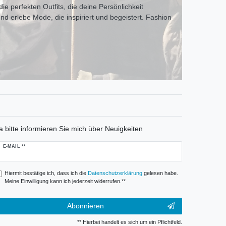
ie perfekten Outfits, die deine Persönlichkeit
und erlebe Mode, die inspiriert und begeistert. Fashion
a bitte informieren Sie mich über Neuigkeiten
ewsletter
E-MAIL **
onig
Hiermit bestätige ich, dass ich die
Daten­schutz­erklärung
gelesen habe.
Meine Einwilligung kann ich jederzeit widerrufen.**
Abonnieren
** Hierbei handelt es sich um ein Pflichtfeld.