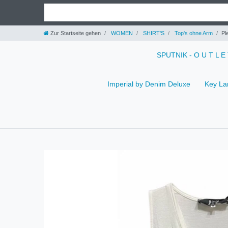
Zur Startseite gehen
WOMEN
SHIRT'S
Top's ohne Arm
Pl
SPUTNIK - O U T L E
Imperial by Denim Deluxe
Key La