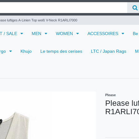
ease luftiges A-Linien Top weiß V-Neck R1ARLI7000
 T / SALE
MEN
WOMEN
ACCESSOIRES
Be
rgo
Khujo
Le temps des cerises
LTC / Japan Rags
M
Please
Please lu
R1ARLI7