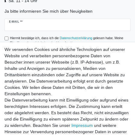
Sa. 11 - 14 Uhr
Ja bitte informieren Sie mich über Neuigkeiten
Newsletter
E-MAIL **
Honig
Hiermit bestätige ich, dass ich die
Daten­schutz­erklärung
gelesen habe. Meine
Einwilligung kann ich jederzeit widerrufen.**
Wir verwenden Cookies und ähnliche Technologien auf unserer
Website und verarbeiten personenbezogene Daten von
Abonnieren
Besucher:innen unserer Webseite (z.B. IP-Adresse), um z.B.
** Hierbei handelt es sich um ein Pflichtfeld.
Inhalte und Anzeigen zu personalisieren, Medien von
Drittanbietern einzubinden oder Zugriffe auf unsere Website zu
analysieren. Die Datenverarbeitung erfolgt erst durch gesetzte
Zahlung und Versand
Cookies. Wir teilen diese Daten mit Dritten, die wir in den
Einstellungen benennen.
Die Datenverarbeitung kann mit Einwilligung oder aufgrund eines
berechtigten Interesses erfolgen. Die Zustimmung kann erteilt
oder abgelehnt werden. Es besteht das Recht, nicht einzuwilligen
und die Einwilligung zu einem späteren Zeitpunkt zu ändern oder
zu widerrufen. Beachten Sie unser
Impressum
und weitere
Hinweise zur Verwendung personenbezogener Daten in unserer