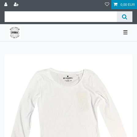
0,00 EUR
☰