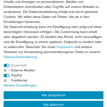
** Hierbei handelt es sich um ein Pflichtfeld.
Inhalte und Anzeigen zu personalisieren, Medien von
Drittanbietern einzubinden oder Zugriffe auf unsere Website zu
analysieren. Die Datenverarbeitung erfolgt erst durch gesetzte
Zahlung und Versand
Cookies. Wir teilen diese Daten mit Dritten, die wir in den
Einstellungen benennen.
Die Datenverarbeitung kann mit Einwilligung oder aufgrund eines
berechtigten Interesses erfolgen. Die Zustimmung kann erteilt
oder abgelehnt werden. Es besteht das Recht, nicht einzuwilligen
und die Einwilligung zu einem späteren Zeitpunkt zu ändern oder
zu widerrufen. Beachten Sie unser
Impressum
und weitere
Hinweise zur Verwendung personenbezogener Daten in unserer
Daten­schutz­erklärung
.
Essenziell
Externe Medien
PayPal
Impressum
Daten­schutz­erklärung
AGB
Funktional
Weitere Einstellungen
Widerrufs­recht
Kontakt
Vertrag widerrufen
Alle akzeptieren
Alle ablehnen