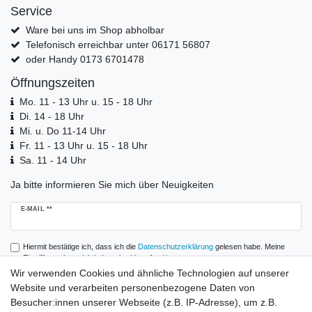
Service
Ware bei uns im Shop abholbar
Telefonisch erreichbar unter 06171 56807
oder Handy 0173 6701478
Öffnungszeiten
Mo. 11 - 13 Uhr u. 15 - 18 Uhr
Di. 14 - 18 Uhr
Mi. u. Do 11-14 Uhr
Fr. 11 - 13 Uhr u. 15 - 18 Uhr
Sa. 11 - 14 Uhr
Ja bitte informieren Sie mich über Neuigkeiten
Newsletter
E-MAIL **
Honig
Hiermit bestätige ich, dass ich die
Daten­schutz­erklärung
gelesen habe. Meine
Einwilligung kann ich jederzeit widerrufen.**
Wir verwenden Cookies und ähnliche Technologien auf unserer
Website und verarbeiten personenbezogene Daten von
Abonnieren
Besucher:innen unserer Webseite (z.B. IP-Adresse), um z.B.