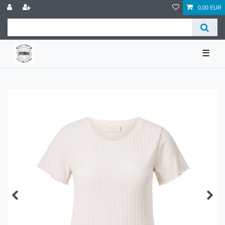
0,00 EUR
☰