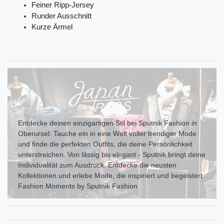
Feiner Ripp-Jersey
Runder Ausschnitt
Kurze Ärmel
Entdecke deinen einzigartigen Stil bei Sputnik Fashion in
Oberursel. Tauche ein in eine Welt voller trendiger Mode
und finde die perfekten Outfits, die deine Persönlichkeit
unterstreichen. Von lässig bis elegant - Sputnik bringt deine
Individualität zum Ausdr uck. Entdecke die neusten
Kollektionen und erlebe Mode, die inspiriert und begeistert.
Fashion Moments by Sputnik Fashion