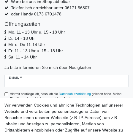
Ware bei uns im Shop abholbar
Telefonisch erreichbar unter 06171 56807
oder Handy 0173 6701478
Öffnungszeiten
Mo. 11 - 13 Uhr u. 15 - 18 Uhr
Di. 14 - 18 Uhr
Mi. u. Do 11-14 Uhr
Fr. 11 - 13 Uhr u. 15 - 18 Uhr
Sa. 11 - 14 Uhr
Ja bitte informieren Sie mich über Neuigkeiten
Newsletter
E-MAIL **
Honig
Hiermit bestätige ich, dass ich die
Daten­schutz­erklärung
gelesen habe. Meine
Einwilligung kann ich jederzeit widerrufen.**
Wir verwenden Cookies und ähnliche Technologien auf unserer
Website und verarbeiten personenbezogene Daten von
Abonnieren
Besucher:innen unserer Webseite (z.B. IP-Adresse), um z.B.
** Hierbei handelt es sich um ein Pflichtfeld.
Inhalte und Anzeigen zu personalisieren, Medien von
Drittanbietern einzubinden oder Zugriffe auf unsere Website zu