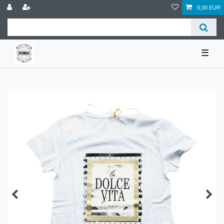
0,00 EUR
☰