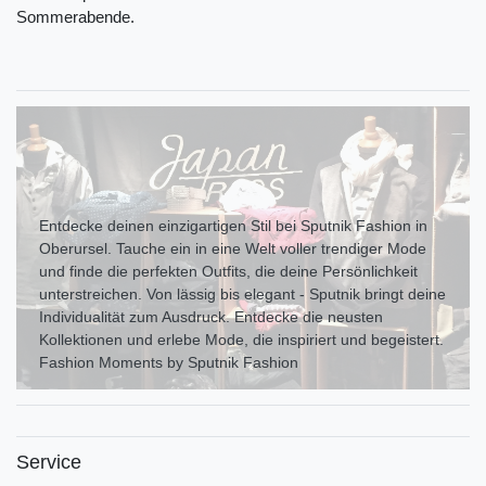
Sommerabende.
Entdecke deinen einzigartigen Stil bei Sputnik Fashion in
Oberursel. Tauche ein in eine Welt voller trendiger Mode
und finde die perfekten Outfits, die deine Persönlichkeit
unterstreichen. Von lässig bis elegant - Sputnik bringt deine
Individualität zum Ausdr uck. Entdecke die neusten
Kollektionen und erlebe Mode, die inspiriert und begeistert.
Fashion Moments by Sputnik Fashion
Service