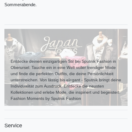
Sommerabende.
Entdecke deinen einzigartigen Stil bei Sputnik Fashion in
Oberursel. Tauche ein in eine Welt voller trendiger Mode
und finde die perfekten Outfits, die deine Persönlichkeit
unterstreichen. Von lässig bis elegant - Sputnik bringt deine
Individualität zum Ausdr uck. Entdecke die neusten
Kollektionen und erlebe Mode, die inspiriert und begeistert.
Fashion Moments by Sputnik Fashion
Service