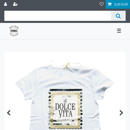
0,00 EUR
☰