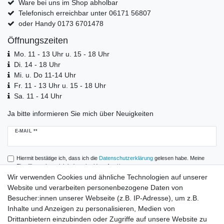
Ware bei uns im Shop abholbar
Telefonisch erreichbar unter 06171 56807
oder Handy 0173 6701478
Öffnungszeiten
Mo. 11 - 13 Uhr u. 15 - 18 Uhr
Di. 14 - 18 Uhr
Mi. u. Do 11-14 Uhr
Fr. 11 - 13 Uhr u. 15 - 18 Uhr
Sa. 11 - 14 Uhr
Ja bitte informieren Sie mich über Neuigkeiten
Newsletter
E-MAIL **
Honig
Hiermit bestätige ich, dass ich die
Daten­schutz­erklärung
gelesen habe. Meine
Einwilligung kann ich jederzeit widerrufen.**
Wir verwenden Cookies und ähnliche Technologien auf unserer
Website und verarbeiten personenbezogene Daten von
Abonnieren
Besucher:innen unserer Webseite (z.B. IP-Adresse), um z.B.
** Hierbei handelt es sich um ein Pflichtfeld.
Inhalte und Anzeigen zu personalisieren, Medien von
Drittanbietern einzubinden oder Zugriffe auf unsere Website zu