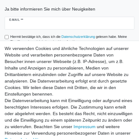
Ja bitte informieren Sie mich über Neuigkeiten
Newsletter
E-MAIL **
Honig
Hiermit bestätige ich, dass ich die
Daten­schutz­erklärung
gelesen habe. Meine
Einwilligung kann ich jederzeit widerrufen.**
Wir verwenden Cookies und ähnliche Technologien auf unserer
Website und verarbeiten personenbezogene Daten von
Abonnieren
Besucher:innen unserer Webseite (z.B. IP-Adresse), um z.B.
** Hierbei handelt es sich um ein Pflichtfeld.
Inhalte und Anzeigen zu personalisieren, Medien von
Drittanbietern einzubinden oder Zugriffe auf unsere Website zu
analysieren. Die Datenverarbeitung erfolgt erst durch gesetzte
Zahlung und Versand
Cookies. Wir teilen diese Daten mit Dritten, die wir in den
Einstellungen benennen.
Die Datenverarbeitung kann mit Einwilligung oder aufgrund eines
berechtigten Interesses erfolgen. Die Zustimmung kann erteilt
oder abgelehnt werden. Es besteht das Recht, nicht einzuwilligen
und die Einwilligung zu einem späteren Zeitpunkt zu ändern oder
zu widerrufen. Beachten Sie unser
Impressum
und weitere
Hinweise zur Verwendung personenbezogener Daten in unserer