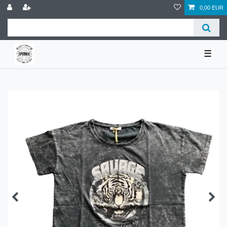
0,00 EUR
☰