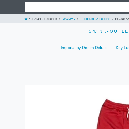
Zur Startseite gehen
WOMEN
Joggpants & Leggins
Please Sw
SPUTNIK - O U T L E
Imperial by Denim Deluxe
Key La