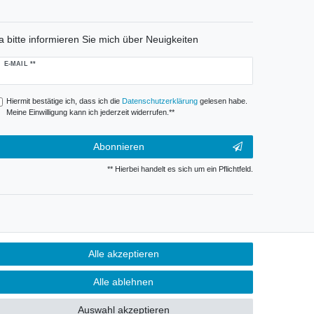
a bitte informieren Sie mich über Neuigkeiten
ewsletter
E-MAIL **
onig
Hiermit bestätige ich, dass ich die
Daten­schutz­erklärung
gelesen habe.
Meine Einwilligung kann ich jederzeit widerrufen.**
Abonnieren
** Hierbei handelt es sich um ein Pflichtfeld.
Alle akzeptieren
Alle ablehnen
Auswahl akzeptieren