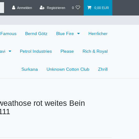
Anmelden
Registrieren
0
0,00 EUR
 Famous
Bernd Götz
Blue Fire
Herrlicher
avi
Petrol Industries
Please
Rich & Royal
Surkana
Unknown Cotton Club
Zhrill
eathose rot weites Bein
111