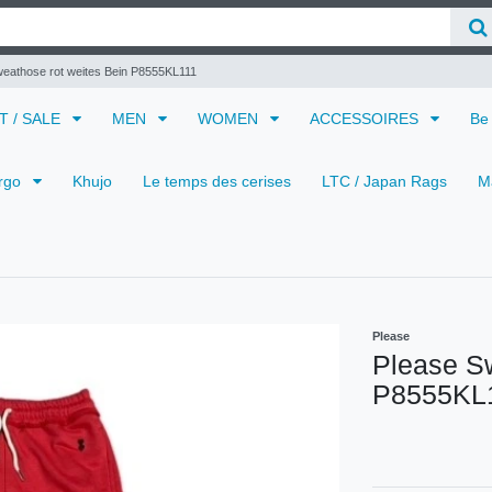
eathose rot weites Bein P8555KL111
 T / SALE
MEN
WOMEN
ACCESSOIRES
Be
rgo
Khujo
Le temps des cerises
LTC / Japan Rags
M
Please
Please Sw
P8555KL