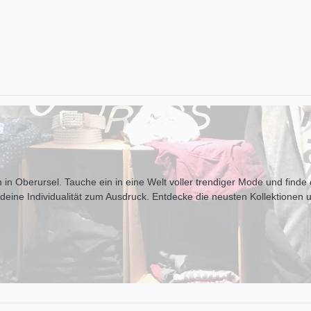
 in Oberursel. Tauche ein in eine Welt voller trendiger Mode und finde d
t deine Individualität zum Ausdr uck. Entdecke die neusten Kollektionen 