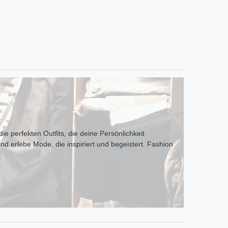
ie perfekten Outfits, die deine Persönlichkeit
und erlebe Mode, die inspiriert und begeistert. Fashion