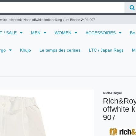
eite Leinenmix Hose offwhite knöchellang zum Binden 2404-907
 T / SALE
MEN
WOMEN
ACCESSOIRES
Be
rgo
Khujo
Le temps des cerises
LTC / Japan Rags
M
Rich&Royal
Rich&Roy
offwhite 
907