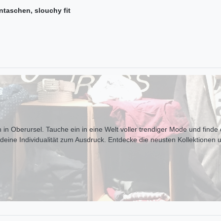
aschen, slouchy fit
 in Oberursel. Tauche ein in eine Welt voller trendiger Mode und finde d
t deine Individualität zum Ausdr uck. Entdecke die neusten Kollektionen 