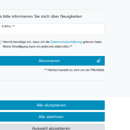
a bitte informieren Sie mich über Neuigkeiten
ewsletter
E-MAIL **
onig
Hiermit bestätige ich, dass ich die
Daten­schutz­erklärung
gelesen habe.
Meine Einwilligung kann ich jederzeit widerrufen.**
Abonnieren
** Hierbei handelt es sich um ein Pflichtfeld.
Alle akzeptieren
Alle ablehnen
Auswahl akzeptieren