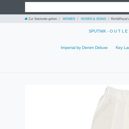
Zur Startseite gehen
WOMEN
HOSEN & JEANS
Rich&Royal w
SPUTNIK - O U T L E
Imperial by Denim Deluxe
Key La