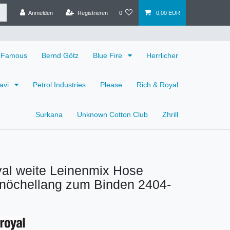
Anmelden
Registrieren
0
0,00 EUR
 Famous
Bernd Götz
Blue Fire
Herrlicher
avi
Petrol Industries
Please
Rich & Royal
Surkana
Unknown Cotton Club
Zhrill
al weite Leinenmix Hose
knöchellang zum Binden 2404-