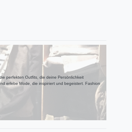
ie perfekten Outfits, die deine Persönlichkeit
und erlebe Mode, die inspiriert und begeistert. Fashion