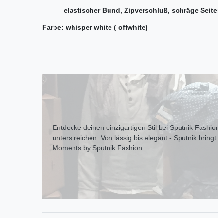
elastischer Bund, Zipverschluß, schräge Seitent
Farbe: whisper white ( offwhite)
Entdecke deinen einzigartigen Stil bei Sputnik Fashion
unterstreichen. Von lässig bis elegant - Sputnik bring
Moments by Sputnik Fashion