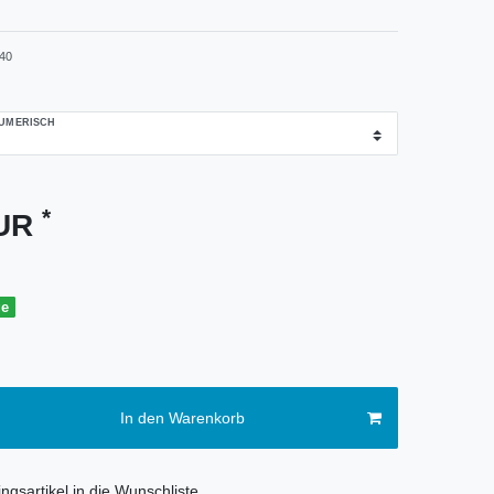
40
MERISCH
*
EUR
ge
In den Warenkorb
ngsartikel in die Wunschliste