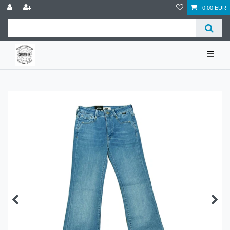
0,00 EUR
☰