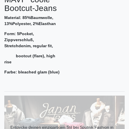
Bootcut-Jeans
Material: 85%Baumwolle,
13%Polyester, 2%Elasthan
Form: 5Pocket,
Zippverschluß,
Stretchdenim, regular fit,
bootcut (flare), high
rise
Farbe: bleached glam (blue)
Entdecke deinen einzigartigen Stil bei Sputnik Fashion in