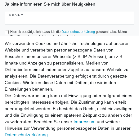
Ja bitte informieren Sie mich über Neuigkeiten
Newsletter
E-MAIL **
Honig
Hiermit bestätige ich, dass ich die
Daten­schutz­erklärung
gelesen habe. Meine
Einwilligung kann ich jederzeit widerrufen.**
Wir verwenden Cookies und ähnliche Technologien auf unserer
Website und verarbeiten personenbezogene Daten von
Abonnieren
Besucher:innen unserer Webseite (z.B. IP-Adresse), um z.B.
** Hierbei handelt es sich um ein Pflichtfeld.
Inhalte und Anzeigen zu personalisieren, Medien von
Drittanbietern einzubinden oder Zugriffe auf unsere Website zu
analysieren. Die Datenverarbeitung erfolgt erst durch gesetzte
Zahlung und Versand
Cookies. Wir teilen diese Daten mit Dritten, die wir in den
Einstellungen benennen.
Die Datenverarbeitung kann mit Einwilligung oder aufgrund eines
berechtigten Interesses erfolgen. Die Zustimmung kann erteilt
oder abgelehnt werden. Es besteht das Recht, nicht einzuwilligen
und die Einwilligung zu einem späteren Zeitpunkt zu ändern oder
zu widerrufen. Beachten Sie unser
Impressum
und weitere
Hinweise zur Verwendung personenbezogener Daten in unserer
Daten­schutz­erklärung
.