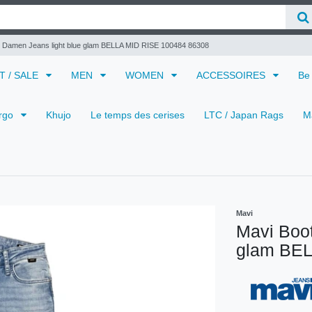
t Damen Jeans light blue glam BELLA MID RISE 100484 86308
 T / SALE
MEN
WOMEN
ACCESSOIRES
Be
rgo
Khujo
Le temps des cerises
LTC / Japan Rags
M
Mavi
Mavi Boot
glam BEL