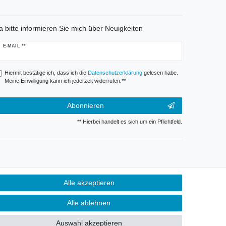
a bitte informieren Sie mich über Neuigkeiten
ewsletter
E-MAIL **
onig
Hiermit bestätige ich, dass ich die
Daten­schutz­erklärung
gelesen habe.
Meine Einwilligung kann ich jederzeit widerrufen.**
Abonnieren
** Hierbei handelt es sich um ein Pflichtfeld.
Alle akzeptieren
Alle ablehnen
Auswahl akzeptieren