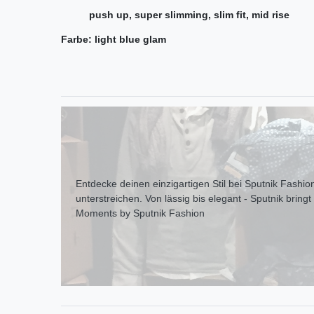
push up, super slimming, slim fit, mid rise
Farbe: light blue glam
Entdecke deinen einzigartigen Stil bei Sputnik Fashion
unterstreichen. Von lässig bis elegant - Sputnik bring
Moments by Sputnik Fashion