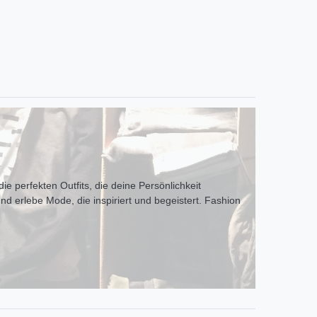
ie perfekten Outfits, die deine Persönlichkeit
und erlebe Mode, die inspiriert und begeistert. Fashion