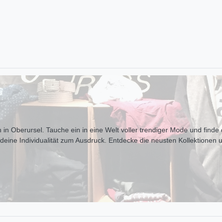
 in Oberursel. Tauche ein in eine Welt voller trendiger Mode und finde d
t deine Individualität zum Ausdr uck. Entdecke die neusten Kollektionen 