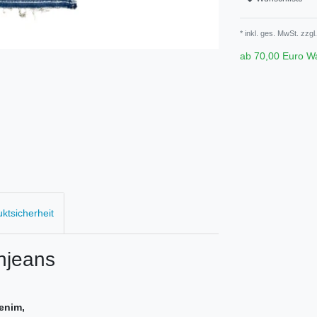
* inkl. ges. MwSt. zzgl.
ab 70,00 Euro W
uktsicherheit
njeans
enim,