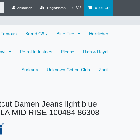
Anmelden
Registrieren
0
0,00 EUR
 Famous
Bernd Götz
Blue Fire
Herrlicher
avi
Petrol Industries
Please
Rich & Royal
Surkana
Unknown Cotton Club
Zhrill
cut Damen Jeans light blue
LA MID RISE 100484 86308