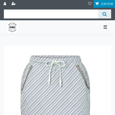
0,00 EUR
☰