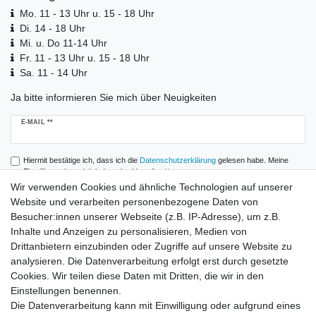
Mo. 11 - 13 Uhr u. 15 - 18 Uhr
Di. 14 - 18 Uhr
Mi. u. Do 11-14 Uhr
Fr. 11 - 13 Uhr u. 15 - 18 Uhr
Sa. 11 - 14 Uhr
Ja bitte informieren Sie mich über Neuigkeiten
Newsletter
E-MAIL **
Honig
Hiermit bestätige ich, dass ich die
Daten­schutz­erklärung
gelesen habe. Meine
Einwilligung kann ich jederzeit widerrufen.**
Wir verwenden Cookies und ähnliche Technologien auf unserer
Website und verarbeiten personenbezogene Daten von
Abonnieren
Besucher:innen unserer Webseite (z.B. IP-Adresse), um z.B.
** Hierbei handelt es sich um ein Pflichtfeld.
Inhalte und Anzeigen zu personalisieren, Medien von
Drittanbietern einzubinden oder Zugriffe auf unsere Website zu
analysieren. Die Datenverarbeitung erfolgt erst durch gesetzte
Zahlung und Versand
Cookies. Wir teilen diese Daten mit Dritten, die wir in den
Einstellungen benennen.
Die Datenverarbeitung kann mit Einwilligung oder aufgrund eines