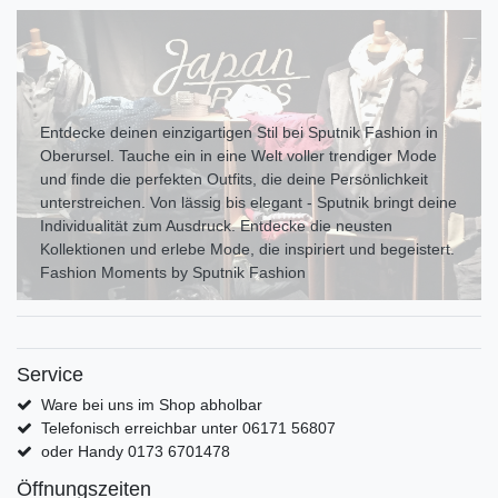
Entdecke deinen einzigartigen Stil bei Sputnik Fashion in
Oberursel. Tauche ein in eine Welt voller trendiger Mode
und finde die perfekten Outfits, die deine Persönlichkeit
unterstreichen. Von lässig bis elegant - Sputnik bringt deine
Individualität zum Ausdr uck. Entdecke die neusten
Kollektionen und erlebe Mode, die inspiriert und begeistert.
Fashion Moments by Sputnik Fashion
Service
Ware bei uns im Shop abholbar
Telefonisch erreichbar unter 06171 56807
oder Handy 0173 6701478
Öffnungszeiten