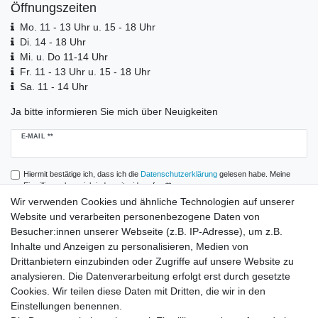
Öffnungszeiten
Mo. 11 - 13 Uhr u. 15 - 18 Uhr
Di. 14 - 18 Uhr
Mi. u. Do 11-14 Uhr
Fr. 11 - 13 Uhr u. 15 - 18 Uhr
Sa. 11 - 14 Uhr
Ja bitte informieren Sie mich über Neuigkeiten
Newsletter
E-MAIL **
Honig
Hiermit bestätige ich, dass ich die
Daten­schutz­erklärung
gelesen habe. Meine
Einwilligung kann ich jederzeit widerrufen.**
Wir verwenden Cookies und ähnliche Technologien auf unserer
Website und verarbeiten personenbezogene Daten von
Abonnieren
Besucher:innen unserer Webseite (z.B. IP-Adresse), um z.B.
** Hierbei handelt es sich um ein Pflichtfeld.
Inhalte und Anzeigen zu personalisieren, Medien von
Drittanbietern einzubinden oder Zugriffe auf unsere Website zu
analysieren. Die Datenverarbeitung erfolgt erst durch gesetzte
Zahlung und Versand
Cookies. Wir teilen diese Daten mit Dritten, die wir in den
Einstellungen benennen.