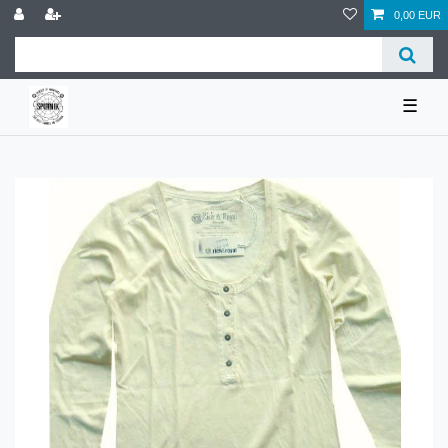
0,00 EUR
☰