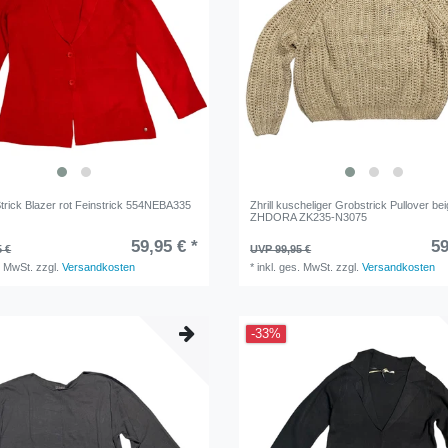
trick Blazer rot Feinstrick 554NEBA335
Zhrill kuscheliger Grobstrick Pullover be
ZHDORA ZK235-N3075
59,95 € *
59
5 €
UVP 99,95 €
. MwSt.
zzgl.
Versandkosten
*
inkl. ges. MwSt.
zzgl.
Versandkosten
-33%