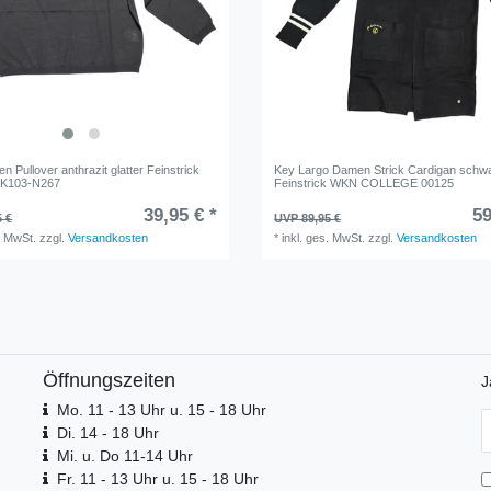
en Pullover anthrazit glatter Feinstrick
Key Largo Damen Strick Cardigan schw
K103-N267
Feinstrick WKN COLLEGE 00125
39,95 € *
59
5 €
UVP 89,95 €
. MwSt.
zzgl.
Versandkosten
*
inkl. ges. MwSt.
zzgl.
Versandkosten
Öffnungszeiten
J
Mo. 11 - 13 Uhr u. 15 - 18 Uhr
N
Di. 14 - 18 Uhr
H
Mi. u. Do 11-14 Uhr
Fr. 11 - 13 Uhr u. 15 - 18 Uhr