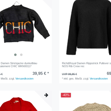
 Damen Strickjacke dunkelblau
Rich&Royal Damen Rippstrick Pullover 
statement CHIC WKN00117
NOS Rib Crew rec
39,95 € *
69
5 €
UVP 99,95 €
. MwSt.
zzgl.
Versandkosten
*
inkl. ges. MwSt.
zzgl.
Versandkosten
-40%