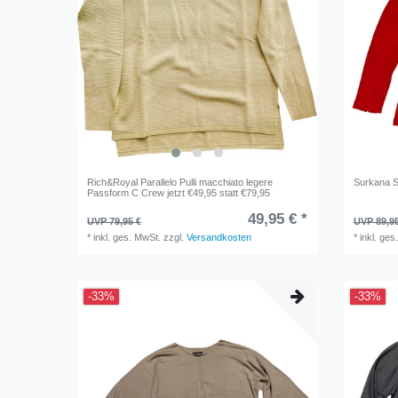
Rich&Royal Parallelo Pulli macchiato legere
Surkana S
Passform C Crew jetzt €49,95 statt €79,95
49,95 € *
UVP 79,95 €
UVP 89,9
*
inkl. ges. MwSt.
zzgl.
Versandkosten
*
inkl. ges
-33%
-33%