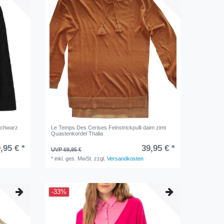
schwarz
Le Temps Des Cerises Feinstrickpulli daim zimt
Quastenkordel Thalia
,95 € *
39,95 € *
UVP 69,95 €
*
inkl. ges. MwSt.
zzgl.
Versandkosten
-33%