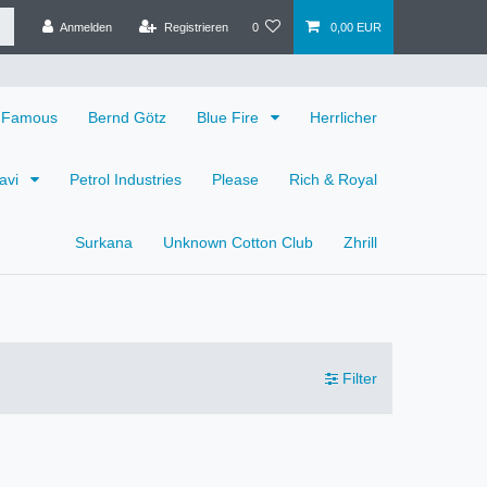
Anmelden
Registrieren
0
0,00 EUR
 Famous
Bernd Götz
Blue Fire
Herrlicher
avi
Petrol Industries
Please
Rich & Royal
Surkana
Unknown Cotton Club
Zhrill
Filter