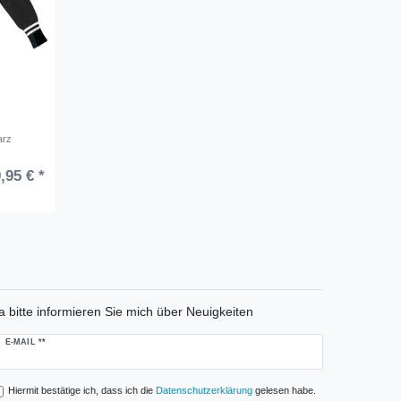
arz
,95 € *
a bitte informieren Sie mich über Neuigkeiten
ewsletter
E-MAIL **
onig
Hiermit bestätige ich, dass ich die
Daten­schutz­erklärung
gelesen habe.