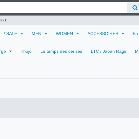
trick
 T / SALE
MEN
WOMEN
ACCESSOIRES
Be
rgo
Khujo
Le temps des cerises
LTC / Japan Rags
M