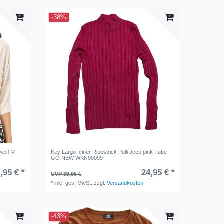
-38%
weiß V-
Key Largo feiner Rippstrick Pulli deep pink Tube
GO NEW WKN00099
,95 € *
24,95 € *
UVP 39,95 €
*
inkl. ges. MwSt.
zzgl.
Versandkosten
-43%