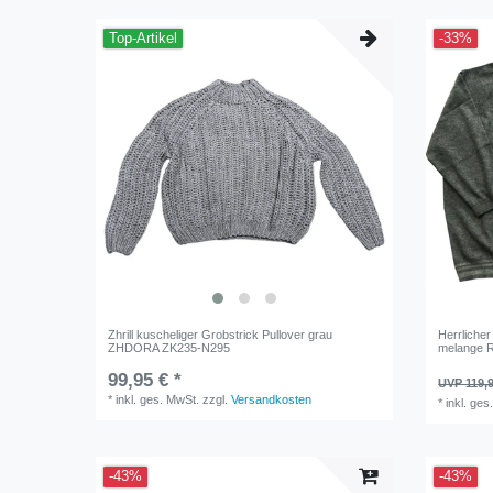
Top-Artikel
-33%
Zhrill kuscheliger Grobstrick Pullover grau
Herrlicher
ZHDORA ZK235-N295
melange R
99,95 € *
UVP 119,9
*
inkl. ges. MwSt.
zzgl.
Versandkosten
*
inkl. ges
-43%
-43%