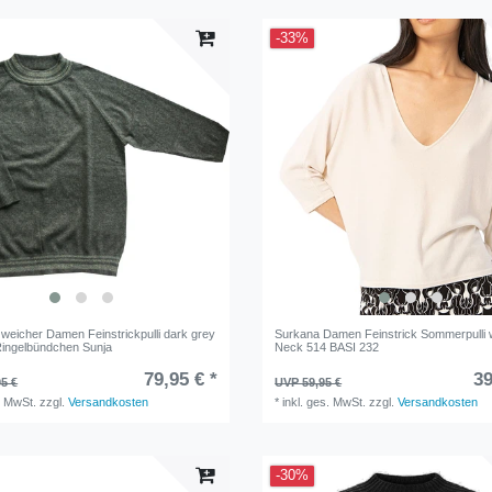
-33%
 weicher Damen Feinstrickpulli dark grey
Surkana Damen Feinstrick Sommerpulli 
ingelbündchen Sunja
Neck 514 BASI 232
79,95 € *
39
5 €
UVP 59,95 €
. MwSt.
zzgl.
Versandkosten
*
inkl. ges. MwSt.
zzgl.
Versandkosten
-30%