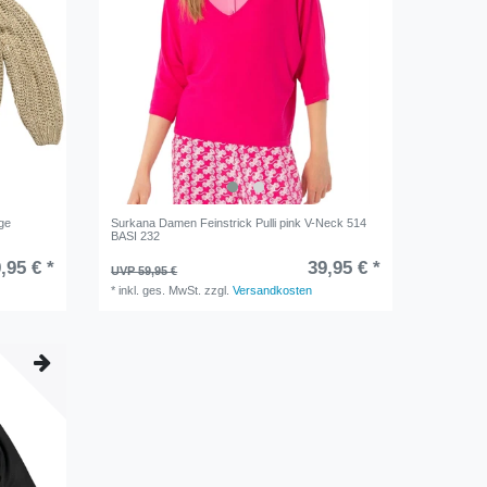
ige
Surkana Damen Feinstrick Pulli pink V-Neck 514
BASI 232
,95 € *
39,95 € *
UVP 59,95 €
*
inkl. ges. MwSt.
zzgl.
Versandkosten