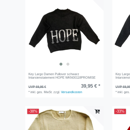
Key Largo Damen Pullover schwarz
Key Largo
Intarsienstatement HOPE WKN00118PROMISE
Intarsien
39,95 € *
UVP 69,95 €
UVP 69,9
*
inkl. ges. MwSt.
zzgl.
Versandkosten
*
inkl. ges
-38%
-33%