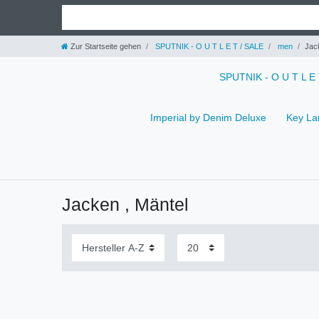
Zur Startseite gehen
SPUTNIK - O U T L E T / SALE
men
Jac
SPUTNIK - O U T L E
Imperial by Denim Deluxe
Key La
Jacken , Mäntel