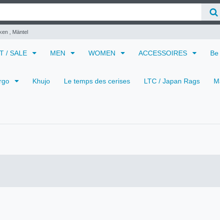
ken , Mäntel
 T / SALE
MEN
WOMEN
ACCESSOIRES
Be
rgo
Khujo
Le temps des cerises
LTC / Japan Rags
M