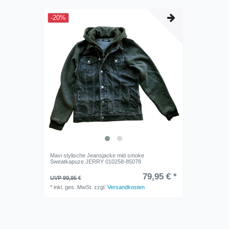
-20%
Mavi stylische Jeansjacke mid smoke
Sweatkapuze JERRY 010258-85078
79,95 € *
UVP 99,95 €
*
inkl. ges. MwSt.
zzgl.
Versandkosten