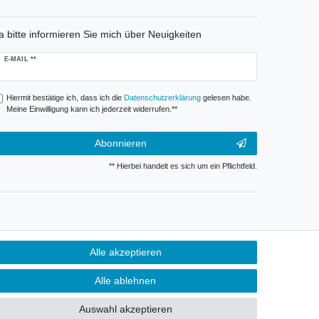
a bitte informieren Sie mich über Neuigkeiten
ewsletter
E-MAIL **
onig
Hiermit bestätige ich, dass ich die
Daten­schutz­erklärung
gelesen habe.
Meine Einwilligung kann ich jederzeit widerrufen.**
Abonnieren
** Hierbei handelt es sich um ein Pflichtfeld.
Alle akzeptieren
Alle ablehnen
Auswahl akzeptieren