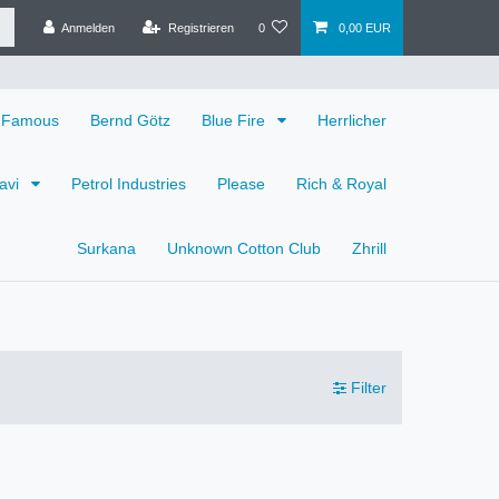
Anmelden
Registrieren
0
0,00 EUR
 Famous
Bernd Götz
Blue Fire
Herrlicher
avi
Petrol Industries
Please
Rich & Royal
Surkana
Unknown Cotton Club
Zhrill
Filter