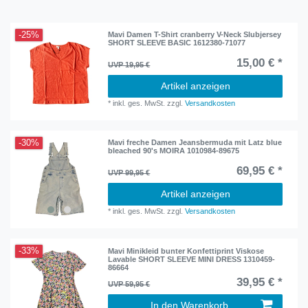
-25%
Mavi Damen T-Shirt cranberry V-Neck Slubjersey
SHORT SLEEVE BASIC 1612380-71077
15,00 € *
UVP 19,95 €
Artikel anzeigen
*
inkl. ges. MwSt.
zzgl.
Versandkosten
-30%
Mavi freche Damen Jeansbermuda mit Latz blue
bleached 90's MOIRA 1010984-89675
69,95 € *
UVP 99,95 €
Artikel anzeigen
*
inkl. ges. MwSt.
zzgl.
Versandkosten
-33%
Mavi Minikleid bunter Konfettiprint Viskose
Lavable SHORT SLEEVE MINI DRESS 1310459-
86664
39,95 € *
UVP 59,95 €
In den Warenkorb