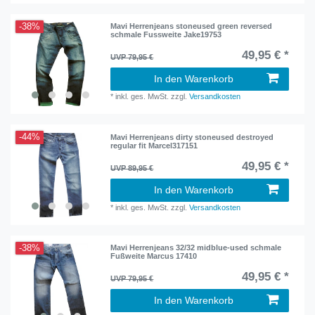
-38%
Mavi Herrenjeans stoneused green reversed
schmale Fussweite Jake19753
49,95 € *
UVP 79,95 €
In den Warenkorb
*
inkl. ges. MwSt.
zzgl.
Versandkosten
-44%
Mavi Herrenjeans dirty stoneused destroyed
regular fit Marcel317151
49,95 € *
UVP 89,95 €
In den Warenkorb
*
inkl. ges. MwSt.
zzgl.
Versandkosten
-38%
Mavi Herrenjeans 32/32 midblue-used schmale
Fußweite Marcus 17410
49,95 € *
UVP 79,95 €
In den Warenkorb