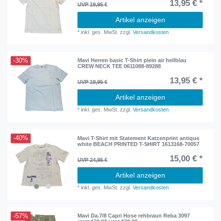
13,95 € *
UVP 19,95 €
Artikel anzeigen
*
inkl. ges. MwSt.
zzgl.
Versandkosten
-30%
Mavi Herren basic T-Shirt plein air hellblau
CREW NECK TEE 0611088-89288
13,95 € *
UVP 19,95 €
Artikel anzeigen
*
inkl. ges. MwSt.
zzgl.
Versandkosten
-40%
Mavi T-Shirt mit Statement Katzenprint antique
white BEACH PRINTED T-SHIRT 1613168-70057
15,00 € *
UVP 24,95 €
Artikel anzeigen
*
inkl. ges. MwSt.
zzgl.
Versandkosten
-57%
Mavi Da.7/8 Capri Hose rehbraun Reba 3097