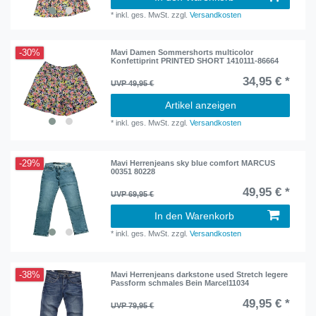
*
inkl. ges. MwSt.
zzgl.
Versandkosten
-30%
Mavi Damen Sommershorts multicolor
Konfettiprint PRINTED SHORT 1410111-86664
34,95 € *
UVP 49,95 €
Artikel anzeigen
*
inkl. ges. MwSt.
zzgl.
Versandkosten
-29%
Mavi Herrenjeans sky blue comfort MARCUS
00351 80228
49,95 € *
UVP 69,95 €
In den Warenkorb
*
inkl. ges. MwSt.
zzgl.
Versandkosten
-38%
Mavi Herrenjeans darkstone used Stretch legere
Passform schmales Bein Marcel11034
49,95 € *
UVP 79,95 €