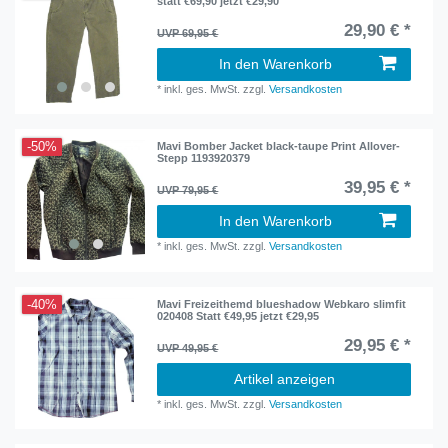
statt €69,90 jetzt €29,90
29,90 € *
UVP 69,95 €
In den Warenkorb
*
inkl. ges. MwSt.
zzgl.
Versandkosten
-50%
Mavi Bomber Jacket black-taupe Print Allover-
Stepp 1193920379
39,95 € *
UVP 79,95 €
In den Warenkorb
*
inkl. ges. MwSt.
zzgl.
Versandkosten
-40%
Mavi Freizeithemd blueshadow Webkaro slimfit
020408 Statt €49,95 jetzt €29,95
29,95 € *
UVP 49,95 €
Artikel anzeigen
*
inkl. ges. MwSt.
zzgl.
Versandkosten