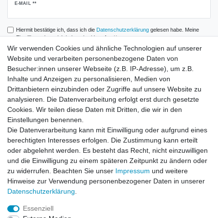
Newsletter
E-MAIL **
Honig
Hiermit bestätige ich, dass ich die
Daten­schutz­erklärung
gelesen habe. Meine
Einwilligung kann ich jederzeit widerrufen.**
Wir verwenden Cookies und ähnliche Technologien auf unserer
Website und verarbeiten personenbezogene Daten von
Abonnieren
Besucher:innen unserer Webseite (z.B. IP-Adresse), um z.B.
** Hierbei handelt es sich um ein Pflichtfeld.
Inhalte und Anzeigen zu personalisieren, Medien von
Drittanbietern einzubinden oder Zugriffe auf unsere Website zu
analysieren. Die Datenverarbeitung erfolgt erst durch gesetzte
Zahlung und Versand
Cookies. Wir teilen diese Daten mit Dritten, die wir in den
Einstellungen benennen.
Die Datenverarbeitung kann mit Einwilligung oder aufgrund eines
berechtigten Interesses erfolgen. Die Zustimmung kann erteilt
oder abgelehnt werden. Es besteht das Recht, nicht einzuwilligen
und die Einwilligung zu einem späteren Zeitpunkt zu ändern oder
zu widerrufen. Beachten Sie unser
Impressum
und weitere
Hinweise zur Verwendung personenbezogener Daten in unserer
Daten­schutz­erklärung
.
Essenziell