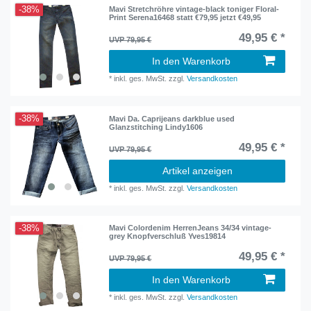
-38%
Mavi Stretchröhre vintage-black toniger Floral-
Print Serena16468 statt €79,95 jetzt €49,95
49,95 € *
UVP 79,95 €
In den Warenkorb
*
inkl. ges. MwSt.
zzgl.
Versandkosten
-38%
Mavi Da. Caprijeans darkblue used
Glanzstitching Lindy1606
49,95 € *
UVP 79,95 €
Artikel anzeigen
*
inkl. ges. MwSt.
zzgl.
Versandkosten
-38%
Mavi Colordenim HerrenJeans 34/34 vintage-
grey Knopfverschluß Yves19814
49,95 € *
UVP 79,95 €
In den Warenkorb
*
inkl. ges. MwSt.
zzgl.
Versandkosten