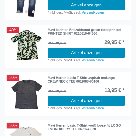
Artikel anzeigen
*
inkl. ges. MwSt.
zzgl.
Versandkosten
-40%
Mavi leichtes Freizeithemd green floralprinted
PRINTED SHIRT 0210619-84660
29,95 € *
UVP 49,95 €
Artikel anzeigen
*
inkl. ges. MwSt.
zzgl.
Versandkosten
-30%
Mavi Herren basic T-Shirt asphalt melange
CREW NECK TEE 0611088-80106
13,95 € *
UVP 19,95 €
Artikel anzeigen
*
inkl. ges. MwSt.
zzgl.
Versandkosten
-30%
Mavi Herren basic T-Shirt weiß loose fit LOGO
EMBROIDERY TEE 067074-620