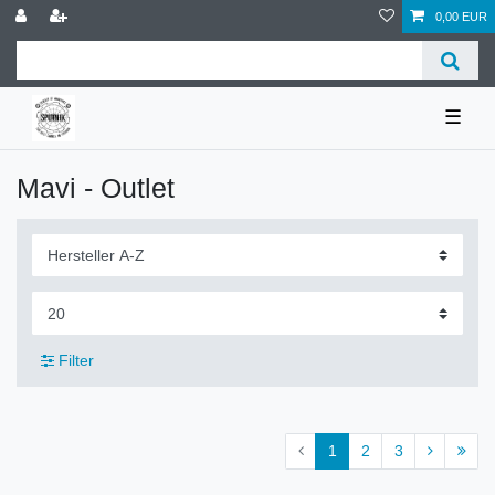
0,00 EUR
☰
Mavi - Outlet
Filter
1
2
3