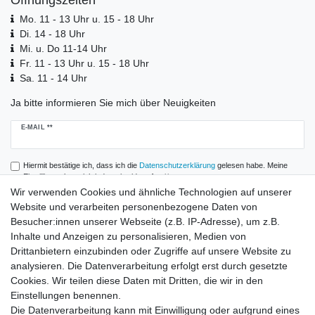
Öffnungszeiten
Mo. 11 - 13 Uhr u. 15 - 18 Uhr
Di. 14 - 18 Uhr
Mi. u. Do 11-14 Uhr
Fr. 11 - 13 Uhr u. 15 - 18 Uhr
Sa. 11 - 14 Uhr
Ja bitte informieren Sie mich über Neuigkeiten
Newsletter
E-MAIL **
Honig
Hiermit bestätige ich, dass ich die
Daten­schutz­erklärung
gelesen habe. Meine
Einwilligung kann ich jederzeit widerrufen.**
Wir verwenden Cookies und ähnliche Technologien auf unserer
Website und verarbeiten personenbezogene Daten von
Abonnieren
Besucher:innen unserer Webseite (z.B. IP-Adresse), um z.B.
** Hierbei handelt es sich um ein Pflichtfeld.
Inhalte und Anzeigen zu personalisieren, Medien von
Drittanbietern einzubinden oder Zugriffe auf unsere Website zu
analysieren. Die Datenverarbeitung erfolgt erst durch gesetzte
Zahlung und Versand
Cookies. Wir teilen diese Daten mit Dritten, die wir in den
Einstellungen benennen.
Die Datenverarbeitung kann mit Einwilligung oder aufgrund eines