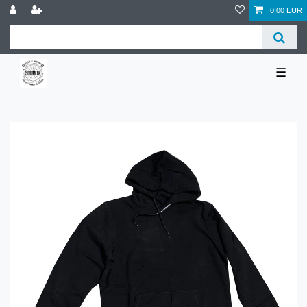
0,00 EUR
☰