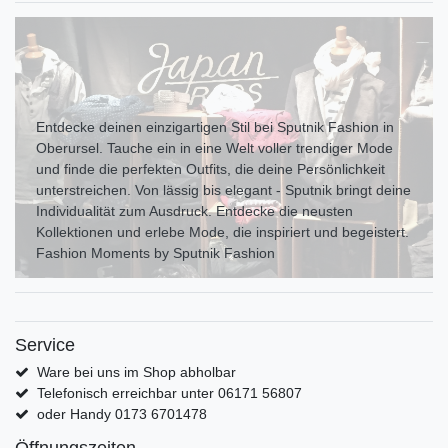
Entdecke deinen einzigartigen Stil bei Sputnik Fashion in
Oberursel. Tauche ein in eine Welt voller trendiger Mode
und finde die perfekten Outfits, die deine Persönlichkeit
unterstreichen. Von lässig bis elegant - Sputnik bringt deine
Individualität zum Ausdr uck. Entdecke die neusten
Kollektionen und erlebe Mode, die inspiriert und begeistert.
Fashion Moments by Sputnik Fashion
Service
Ware bei uns im Shop abholbar
Telefonisch erreichbar unter 06171 56807
oder Handy 0173 6701478