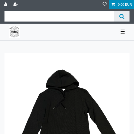
0,00 EUR
☰