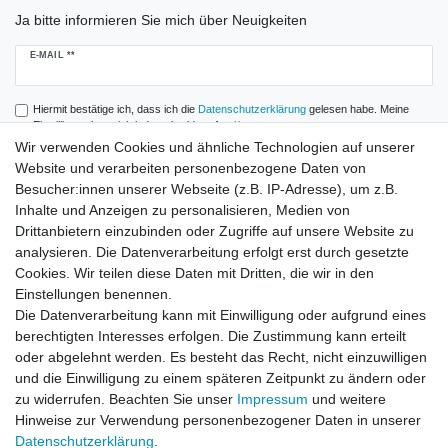
Ja bitte informieren Sie mich über Neuigkeiten
Newsletter
E-MAIL **
Honig
Hiermit bestätige ich, dass ich die
Daten­schutz­erklärung
gelesen habe. Meine
Einwilligung kann ich jederzeit widerrufen.**
Wir verwenden Cookies und ähnliche Technologien auf unserer
Website und verarbeiten personenbezogene Daten von
Abonnieren
Besucher:innen unserer Webseite (z.B. IP-Adresse), um z.B.
** Hierbei handelt es sich um ein Pflichtfeld.
Inhalte und Anzeigen zu personalisieren, Medien von
Drittanbietern einzubinden oder Zugriffe auf unsere Website zu
analysieren. Die Datenverarbeitung erfolgt erst durch gesetzte
Zahlung und Versand
Cookies. Wir teilen diese Daten mit Dritten, die wir in den
Einstellungen benennen.
Die Datenverarbeitung kann mit Einwilligung oder aufgrund eines
berechtigten Interesses erfolgen. Die Zustimmung kann erteilt
oder abgelehnt werden. Es besteht das Recht, nicht einzuwilligen
und die Einwilligung zu einem späteren Zeitpunkt zu ändern oder
zu widerrufen. Beachten Sie unser
Impressum
und weitere
Hinweise zur Verwendung personenbezogener Daten in unserer
Daten­schutz­erklärung
.