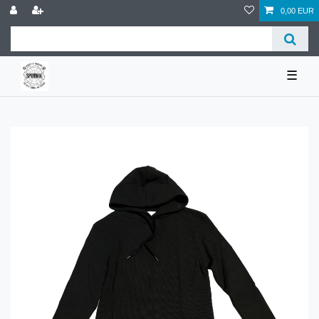
0,00 EUR
☰