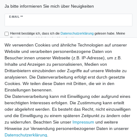
Ja bitte informieren Sie mich über Neuigkeiten
Newsletter
E-MAIL **
Honig
Hiermit bestätige ich, dass ich die
Daten­schutz­erklärung
gelesen habe. Meine
Einwilligung kann ich jederzeit widerrufen.**
Wir verwenden Cookies und ähnliche Technologien auf unserer
Website und verarbeiten personenbezogene Daten von
Abonnieren
Besucher:innen unserer Webseite (z.B. IP-Adresse), um z.B.
** Hierbei handelt es sich um ein Pflichtfeld.
Inhalte und Anzeigen zu personalisieren, Medien von
Drittanbietern einzubinden oder Zugriffe auf unsere Website zu
analysieren. Die Datenverarbeitung erfolgt erst durch gesetzte
Zahlung und Versand
Cookies. Wir teilen diese Daten mit Dritten, die wir in den
Einstellungen benennen.
Die Datenverarbeitung kann mit Einwilligung oder aufgrund eines
berechtigten Interesses erfolgen. Die Zustimmung kann erteilt
oder abgelehnt werden. Es besteht das Recht, nicht einzuwilligen
und die Einwilligung zu einem späteren Zeitpunkt zu ändern oder
zu widerrufen. Beachten Sie unser
Impressum
und weitere
Hinweise zur Verwendung personenbezogener Daten in unserer
Daten­schutz­erklärung
.