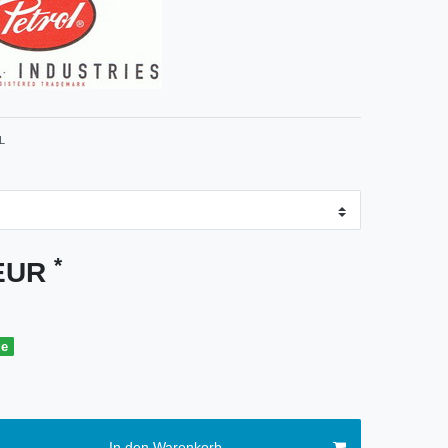
L
*
 EUR
ge
In den Warenkorb