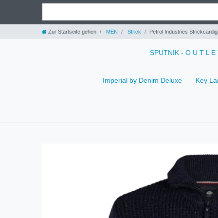
Zur Startseite gehen
MEN
Strick
Petrol Industries Strickcar
SPUTNIK - O U T L E
Imperial by Denim Deluxe
Key La