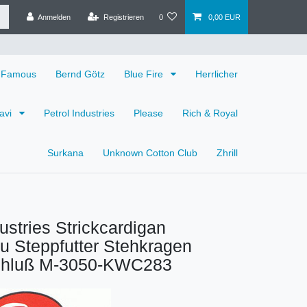
Anmelden
Registrieren
0
0,00 EUR
 Famous
Bernd Götz
Blue Fire
Herrlicher
avi
Petrol Industries
Please
Rich & Royal
Surkana
Unknown Cotton Club
Zhrill
dustries Strickcardigan
u Steppfutter Stehkragen
chluß M-3050-KWC283