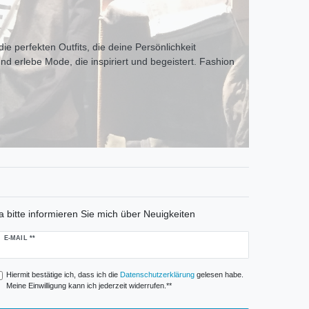
ie perfekten Outfits, die deine Persönlichkeit
und erlebe Mode, die inspiriert und begeistert. Fashion
a bitte informieren Sie mich über Neuigkeiten
ewsletter
E-MAIL **
onig
Hiermit bestätige ich, dass ich die
Daten­schutz­erklärung
gelesen habe.
Meine Einwilligung kann ich jederzeit widerrufen.**