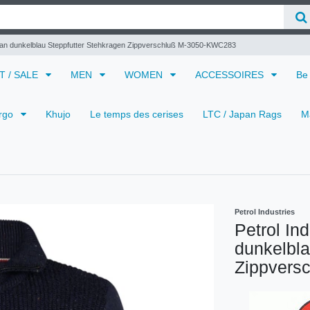
digan dunkelblau Steppfutter Stehkragen Zippverschluß M-3050-KWC283
 T / SALE
MEN
WOMEN
ACCESSOIRES
Be
rgo
Khujo
Le temps des cerises
LTC / Japan Rags
M
Petrol Industries
Petrol In
dunkelbla
Zippvers