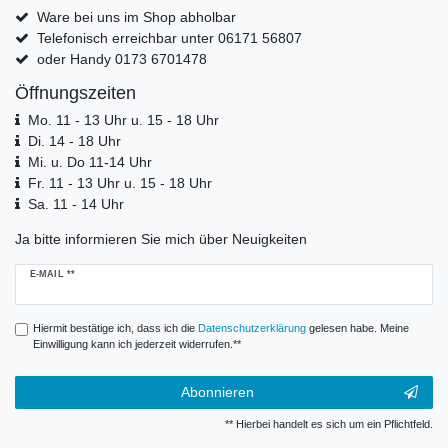
Ware bei uns im Shop abholbar
Telefonisch erreichbar unter 06171 56807
oder Handy 0173 6701478
Öffnungszeiten
Mo. 11 - 13 Uhr u. 15 - 18 Uhr
Di. 14 - 18 Uhr
Mi. u. Do 11-14 Uhr
Fr. 11 - 13 Uhr u. 15 - 18 Uhr
Sa. 11 - 14 Uhr
Ja bitte informieren Sie mich über Neuigkeiten
Newsletter
E-MAIL **
Honig
Hiermit bestätige ich, dass ich die
Daten­schutz­erklärung
gelesen habe. Meine
Einwilligung kann ich jederzeit widerrufen.**
Abonnieren
** Hierbei handelt es sich um ein Pflichtfeld.