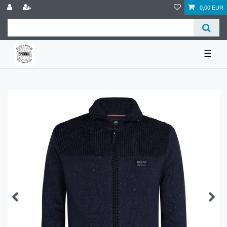
0,00 EUR
☰