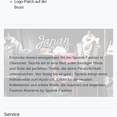
Logo-Patch auf der
Brust
Entdecke deinen einzigartigen Stil bei Sputnik Fashion in
Oberursel. Tauche ein in eine Welt voller trendiger Mode
und finde die perfekten Outfits, die deine Persönlichkeit
unterstreichen. Von lässig bis elegant - Sputnik bringt deine
Individualität zum Ausdr uck. Entdecke die neusten
Kollektionen und erlebe Mode, die inspiriert und begeistert.
Fashion Moments by Sputnik Fashion
Service