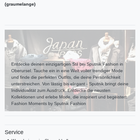
(graumelange)
Entdecke deinen einzigartigen Stil bei Sputnik Fashion in
Oberursel. Tauche ein in eine Welt voller trendiger Mode
und finde die perfekten Outfits, die deine Persönlichkeit
unterstreichen. Von lässig bis elegant - Sputnik bringt deine
Individualität zum Ausdr uck. Entdecke die neusten
Kollektionen und erlebe Mode, die inspiriert und begeistert.
Fashion Moments by Sputnik Fashion
Service