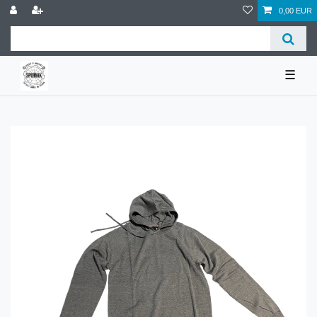
0,00 EUR
☰