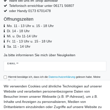
Ware bei uns im Shop abholbar
Telefonisch erreichbar unter 06171 56807
oder Handy 0173 6701478
Öffnungszeiten
Mo. 11 - 13 Uhr u. 15 - 18 Uhr
Di. 14 - 18 Uhr
Mi. u. Do 11-14 Uhr
Fr. 11 - 13 Uhr u. 15 - 18 Uhr
Sa. 11 - 14 Uhr
Ja bitte informieren Sie mich über Neuigkeiten
Newsletter
E-MAIL **
Honig
Hiermit bestätige ich, dass ich die
Daten­schutz­erklärung
gelesen habe. Meine
Einwilligung kann ich jederzeit widerrufen.**
Wir verwenden Cookies und ähnliche Technologien auf unserer
Website und verarbeiten personenbezogene Daten von
Abonnieren
Besucher:innen unserer Webseite (z.B. IP-Adresse), um z.B.
** Hierbei handelt es sich um ein Pflichtfeld.
Inhalte und Anzeigen zu personalisieren, Medien von
Drittanbietern einzubinden oder Zugriffe auf unsere Website zu