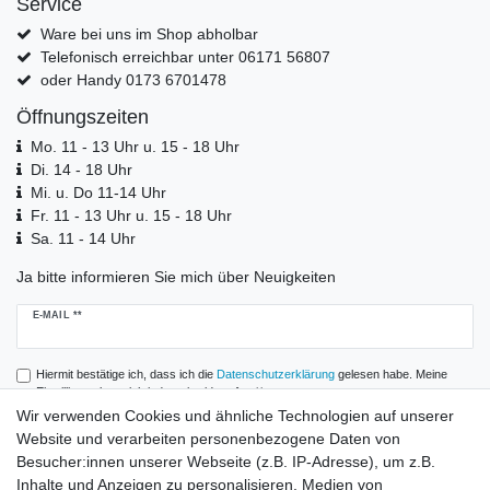
Service
Ware bei uns im Shop abholbar
Telefonisch erreichbar unter 06171 56807
oder Handy 0173 6701478
Öffnungszeiten
Mo. 11 - 13 Uhr u. 15 - 18 Uhr
Di. 14 - 18 Uhr
Mi. u. Do 11-14 Uhr
Fr. 11 - 13 Uhr u. 15 - 18 Uhr
Sa. 11 - 14 Uhr
Ja bitte informieren Sie mich über Neuigkeiten
Newsletter
E-MAIL **
Honig
Hiermit bestätige ich, dass ich die
Daten­schutz­erklärung
gelesen habe. Meine
Einwilligung kann ich jederzeit widerrufen.**
Wir verwenden Cookies und ähnliche Technologien auf unserer
Website und verarbeiten personenbezogene Daten von
Abonnieren
Besucher:innen unserer Webseite (z.B. IP-Adresse), um z.B.
** Hierbei handelt es sich um ein Pflichtfeld.
Inhalte und Anzeigen zu personalisieren, Medien von