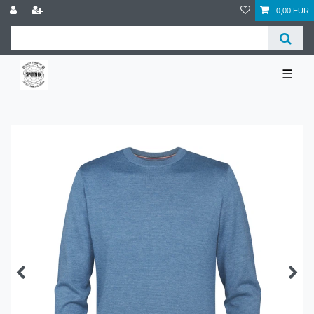
0,00 EUR
☰