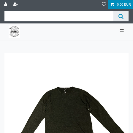
0,00 EUR
☰