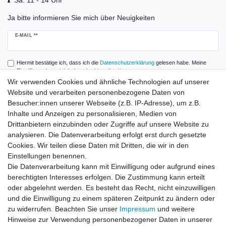
Sa. 11 - 14 Uhr
Ja bitte informieren Sie mich über Neuigkeiten
Newsletter
E-MAIL **
Honig
Hiermit bestätige ich, dass ich die
Daten­schutz­erklärung
gelesen habe. Meine
Einwilligung kann ich jederzeit widerrufen.**
Wir verwenden Cookies und ähnliche Technologien auf unserer
Website und verarbeiten personenbezogene Daten von
Abonnieren
Besucher:innen unserer Webseite (z.B. IP-Adresse), um z.B.
** Hierbei handelt es sich um ein Pflichtfeld.
Inhalte und Anzeigen zu personalisieren, Medien von
Drittanbietern einzubinden oder Zugriffe auf unsere Website zu
analysieren. Die Datenverarbeitung erfolgt erst durch gesetzte
Zahlung und Versand
Cookies. Wir teilen diese Daten mit Dritten, die wir in den
Einstellungen benennen.
Die Datenverarbeitung kann mit Einwilligung oder aufgrund eines
berechtigten Interesses erfolgen. Die Zustimmung kann erteilt
oder abgelehnt werden. Es besteht das Recht, nicht einzuwilligen
und die Einwilligung zu einem späteren Zeitpunkt zu ändern oder
zu widerrufen. Beachten Sie unser
Impressum
und weitere
Hinweise zur Verwendung personenbezogener Daten in unserer