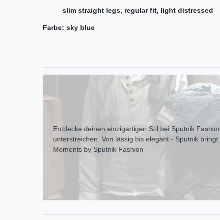
slim straight legs, regular fit, light distressed
Farbe: sky blue
Entdecke deinen einzigartigen Stil bei Sputnik Fashion
unterstreichen. Von lässig bis elegant - Sputnik bring
Moments by Sputnik Fashion