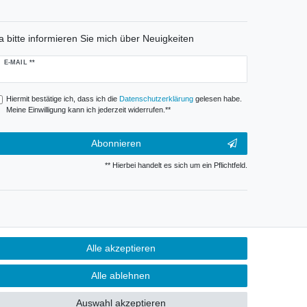
a bitte informieren Sie mich über Neuigkeiten
ewsletter
E-MAIL **
onig
Hiermit bestätige ich, dass ich die
Daten­schutz­erklärung
gelesen habe.
Meine Einwilligung kann ich jederzeit widerrufen.**
Abonnieren
** Hierbei handelt es sich um ein Pflichtfeld.
Alle akzeptieren
Alle ablehnen
Auswahl akzeptieren