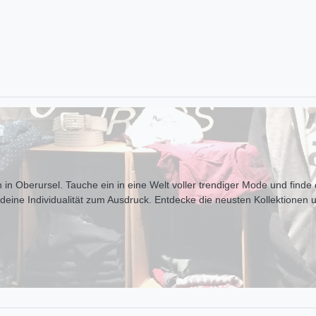
 in Oberursel. Tauche ein in eine Welt voller trendiger Mode und finde d
t deine Individualität zum Ausdr uck. Entdecke die neusten Kollektionen 