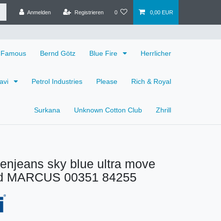
Anmelden
Registrieren
0
0,00 EUR
 Famous
Bernd Götz
Blue Fire
Herrlicher
avi
Petrol Industries
Please
Rich & Royal
Surkana
Unknown Cotton Club
Zhrill
enjeans sky blue ultra move
ed MARCUS 00351 84255