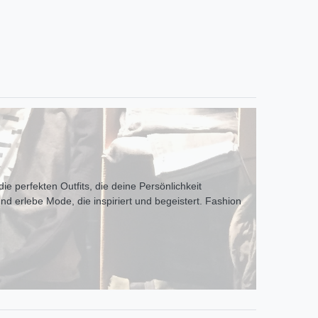
ie perfekten Outfits, die deine Persönlichkeit
und erlebe Mode, die inspiriert und begeistert. Fashion