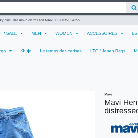
sky blue ultra move distressed MARCUS 00351 84255
 T / SALE
MEN
WOMEN
ACCESSOIRES
Be
rgo
Khujo
Le temps des cerises
LTC / Japan Rags
M
Mavi
Mavi Herr
distress