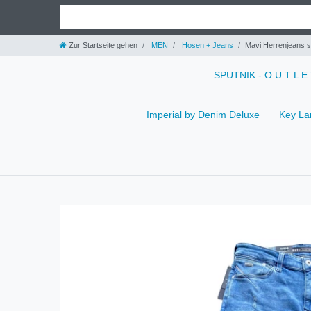
Zur Startseite gehen
MEN
Hosen + Jeans
Mavi Herrenjeans 
SPUTNIK - O U T L E
Imperial by Denim Deluxe
Key La