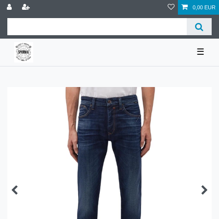
0,00 EUR
☰