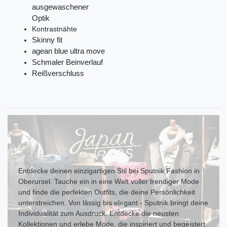
ausgewaschener
Optik
Kontrastnähte
Skinny fit
agean blue ultra move
Schmaler Beinverlauf
Reißverschluss
Entdecke deinen einzigartigen Stil bei Sputnik Fashion in
Oberursel. Tauche ein in eine Welt voller trendiger Mode
und finde die perfekten Outfits, die deine Persönlichkeit
unterstreichen. Von lässig bis elegant - Sputnik bringt deine
Individualität zum Ausdr uck. Entdecke die neusten
Kollektionen und erlebe Mode, die inspiriert und begeistert.