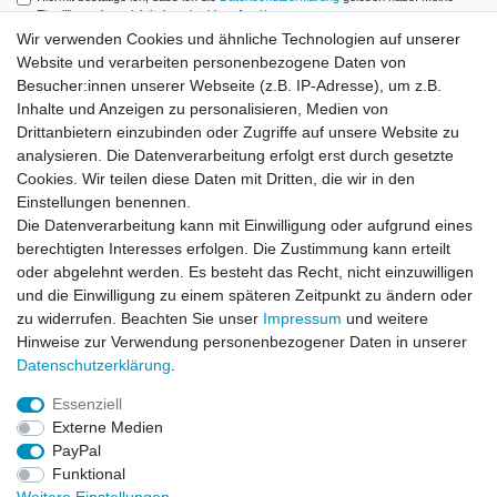
Einwilligung kann ich jederzeit widerrufen.**
Wir verwenden Cookies und ähnliche Technologien auf unserer
Website und verarbeiten personenbezogene Daten von
Abonnieren
Besucher:innen unserer Webseite (z.B. IP-Adresse), um z.B.
** Hierbei handelt es sich um ein Pflichtfeld.
Inhalte und Anzeigen zu personalisieren, Medien von
Drittanbietern einzubinden oder Zugriffe auf unsere Website zu
analysieren. Die Datenverarbeitung erfolgt erst durch gesetzte
Zahlung und Versand
Cookies. Wir teilen diese Daten mit Dritten, die wir in den
Einstellungen benennen.
Die Datenverarbeitung kann mit Einwilligung oder aufgrund eines
berechtigten Interesses erfolgen. Die Zustimmung kann erteilt
oder abgelehnt werden. Es besteht das Recht, nicht einzuwilligen
und die Einwilligung zu einem späteren Zeitpunkt zu ändern oder
zu widerrufen. Beachten Sie unser
Impressum
und weitere
Hinweise zur Verwendung personenbezogener Daten in unserer
Daten­schutz­erklärung
.
Essenziell
Externe Medien
PayPal
Impressum
Daten­schutz­erklärung
AGB
Funktional