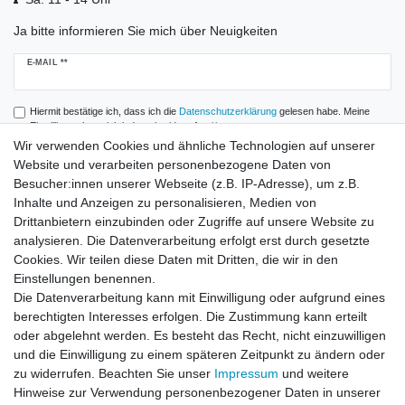
Ja bitte informieren Sie mich über Neuigkeiten
Newsletter
E-MAIL **
Honig
Hiermit bestätige ich, dass ich die
Daten­schutz­erklärung
gelesen habe. Meine
Einwilligung kann ich jederzeit widerrufen.**
Wir verwenden Cookies und ähnliche Technologien auf unserer
Website und verarbeiten personenbezogene Daten von
Abonnieren
Besucher:innen unserer Webseite (z.B. IP-Adresse), um z.B.
** Hierbei handelt es sich um ein Pflichtfeld.
Inhalte und Anzeigen zu personalisieren, Medien von
Drittanbietern einzubinden oder Zugriffe auf unsere Website zu
analysieren. Die Datenverarbeitung erfolgt erst durch gesetzte
Zahlung und Versand
Cookies. Wir teilen diese Daten mit Dritten, die wir in den
Einstellungen benennen.
Die Datenverarbeitung kann mit Einwilligung oder aufgrund eines
berechtigten Interesses erfolgen. Die Zustimmung kann erteilt
oder abgelehnt werden. Es besteht das Recht, nicht einzuwilligen
und die Einwilligung zu einem späteren Zeitpunkt zu ändern oder
zu widerrufen. Beachten Sie unser
Impressum
und weitere
Hinweise zur Verwendung personenbezogener Daten in unserer