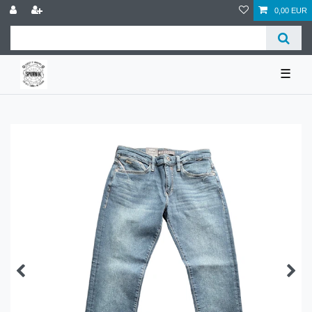
0,00 EUR
☰