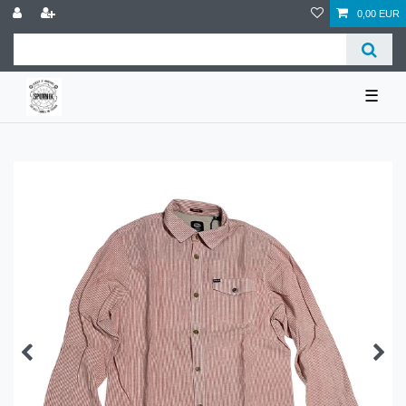
0,00 EUR
☰