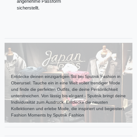
angenehme Passform
sicherstellt.
Entdecke deinen einzigartigen Stil bei Sputnik Fashion in
Oberursel. Tauche ein in eine Welt voller trendiger Mode
und finde die perfekten Outfits, die deine Persönlichkeit
unterstreichen. Von lässig bis elegant - Sputnik bringt deine
Individualität zum Ausdr uck. Entdecke die neusten
Kollektionen und erlebe Mode, die inspiriert und begeistert.
Fashion Moments by Sputnik Fashion