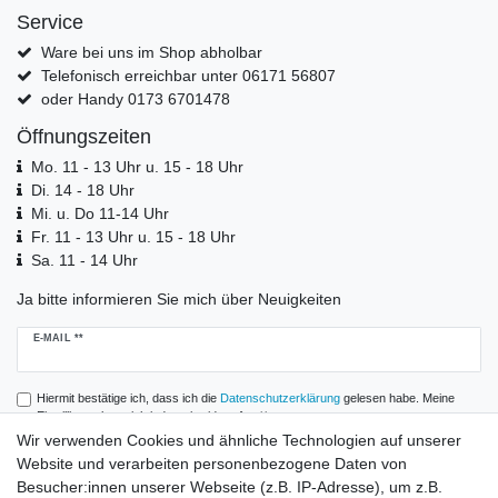
Service
Ware bei uns im Shop abholbar
Telefonisch erreichbar unter 06171 56807
oder Handy 0173 6701478
Öffnungszeiten
Mo. 11 - 13 Uhr u. 15 - 18 Uhr
Di. 14 - 18 Uhr
Mi. u. Do 11-14 Uhr
Fr. 11 - 13 Uhr u. 15 - 18 Uhr
Sa. 11 - 14 Uhr
Ja bitte informieren Sie mich über Neuigkeiten
Newsletter
E-MAIL **
Honig
Hiermit bestätige ich, dass ich die
Daten­schutz­erklärung
gelesen habe. Meine
Einwilligung kann ich jederzeit widerrufen.**
Wir verwenden Cookies und ähnliche Technologien auf unserer
Website und verarbeiten personenbezogene Daten von
Abonnieren
Besucher:innen unserer Webseite (z.B. IP-Adresse), um z.B.