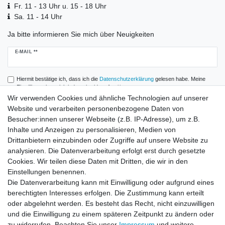
Fr. 11 - 13 Uhr u. 15 - 18 Uhr
Sa. 11 - 14 Uhr
Ja bitte informieren Sie mich über Neuigkeiten
Newsletter
E-MAIL **
Honig
Hiermit bestätige ich, dass ich die
Daten­schutz­erklärung
gelesen habe. Meine
Einwilligung kann ich jederzeit widerrufen.**
Wir verwenden Cookies und ähnliche Technologien auf unserer
Website und verarbeiten personenbezogene Daten von
Abonnieren
Besucher:innen unserer Webseite (z.B. IP-Adresse), um z.B.
** Hierbei handelt es sich um ein Pflichtfeld.
Inhalte und Anzeigen zu personalisieren, Medien von
Drittanbietern einzubinden oder Zugriffe auf unsere Website zu
analysieren. Die Datenverarbeitung erfolgt erst durch gesetzte
Zahlung und Versand
Cookies. Wir teilen diese Daten mit Dritten, die wir in den
Einstellungen benennen.
Die Datenverarbeitung kann mit Einwilligung oder aufgrund eines
berechtigten Interesses erfolgen. Die Zustimmung kann erteilt
oder abgelehnt werden. Es besteht das Recht, nicht einzuwilligen
und die Einwilligung zu einem späteren Zeitpunkt zu ändern oder
zu widerrufen. Beachten Sie unser
Impressum
und weitere