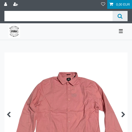
0,00 EUR
☰