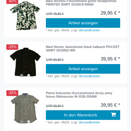
-40%
Mavi leichtes Freizeithemd green floralprinted
PRINTED SHIRT 0210619-84660
29,95 € *
UVP 49,95 €
Artikel anzeigen
*
inkl. ges. MwSt.
zzgl.
Versandkosten
-33%
Mavi Herren Jeanshemd black halbarm POCKET
SHIRT 0210822-900
39,95 € *
UVP 59,95 €
Artikel anzeigen
*
inkl. ges. MwSt.
zzgl.
Versandkosten
-33%
Petrol Industries Kurzarmhemd dusty army
feines Webmuster M-1030-SIS406
39,95 € *
UVP 59,95 €
In den Warenkorb
*
inkl. ges. MwSt.
zzgl.
Versandkosten