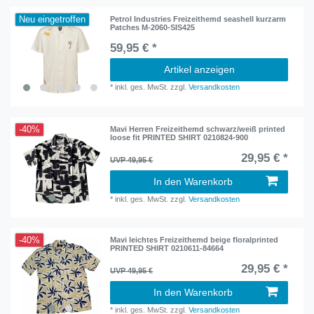
Neu eingetroffen
Petrol Industries Freizeithemd seashell kurzarm
Patches M-2060-SIS425
59,95 € *
Artikel anzeigen
*
inkl. ges. MwSt.
zzgl.
Versandkosten
-40%
Mavi Herren Freizeithemd schwarz/weiß printed
loose fit PRINTED SHIRT 0210824-900
29,95 € *
UVP 49,95 €
In den Warenkorb
*
inkl. ges. MwSt.
zzgl.
Versandkosten
-40%
Mavi leichtes Freizeithemd beige floralprinted
PRINTED SHIRT 0210611-84664
29,95 € *
UVP 49,95 €
In den Warenkorb
*
inkl. ges. MwSt.
zzgl.
Versandkosten