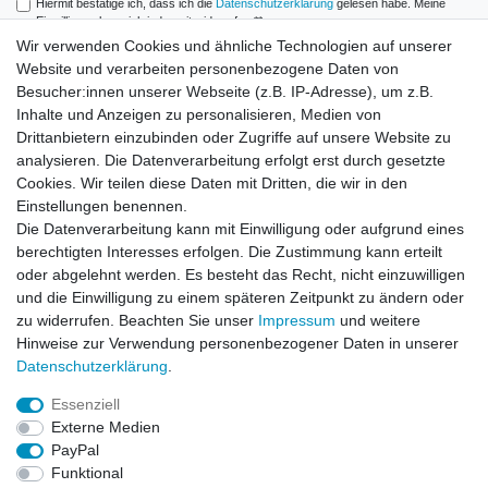
Hiermit bestätige ich, dass ich die
Daten­schutz­erklärung
gelesen habe. Meine
Einwilligung kann ich jederzeit widerrufen.**
Wir verwenden Cookies und ähnliche Technologien auf unserer
Website und verarbeiten personenbezogene Daten von
Abonnieren
Besucher:innen unserer Webseite (z.B. IP-Adresse), um z.B.
** Hierbei handelt es sich um ein Pflichtfeld.
Inhalte und Anzeigen zu personalisieren, Medien von
Drittanbietern einzubinden oder Zugriffe auf unsere Website zu
analysieren. Die Datenverarbeitung erfolgt erst durch gesetzte
Zahlung und Versand
Cookies. Wir teilen diese Daten mit Dritten, die wir in den
Einstellungen benennen.
Die Datenverarbeitung kann mit Einwilligung oder aufgrund eines
berechtigten Interesses erfolgen. Die Zustimmung kann erteilt
oder abgelehnt werden. Es besteht das Recht, nicht einzuwilligen
und die Einwilligung zu einem späteren Zeitpunkt zu ändern oder
zu widerrufen. Beachten Sie unser
Impressum
und weitere
Hinweise zur Verwendung personenbezogener Daten in unserer
Daten­schutz­erklärung
.
Essenziell
Externe Medien
PayPal
Impressum
Daten­schutz­erklärung
AGB
Funktional