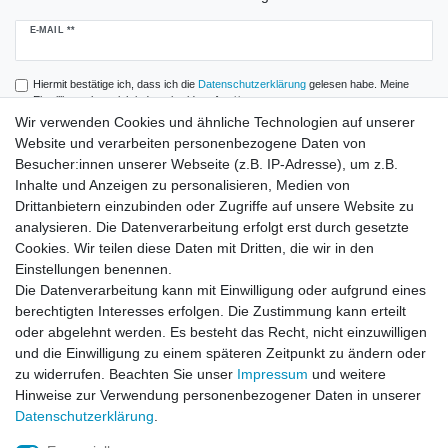
Newsletter
E-MAIL **
Honig
Hiermit bestätige ich, dass ich die
Daten­schutz­erklärung
gelesen habe. Meine
Einwilligung kann ich jederzeit widerrufen.**
Wir verwenden Cookies und ähnliche Technologien auf unserer
Website und verarbeiten personenbezogene Daten von
Abonnieren
Besucher:innen unserer Webseite (z.B. IP-Adresse), um z.B.
** Hierbei handelt es sich um ein Pflichtfeld.
Inhalte und Anzeigen zu personalisieren, Medien von
Drittanbietern einzubinden oder Zugriffe auf unsere Website zu
analysieren. Die Datenverarbeitung erfolgt erst durch gesetzte
Zahlung und Versand
Cookies. Wir teilen diese Daten mit Dritten, die wir in den
Einstellungen benennen.
Die Datenverarbeitung kann mit Einwilligung oder aufgrund eines
berechtigten Interesses erfolgen. Die Zustimmung kann erteilt
oder abgelehnt werden. Es besteht das Recht, nicht einzuwilligen
und die Einwilligung zu einem späteren Zeitpunkt zu ändern oder
zu widerrufen. Beachten Sie unser
Impressum
und weitere
Hinweise zur Verwendung personenbezogener Daten in unserer
Daten­schutz­erklärung
.