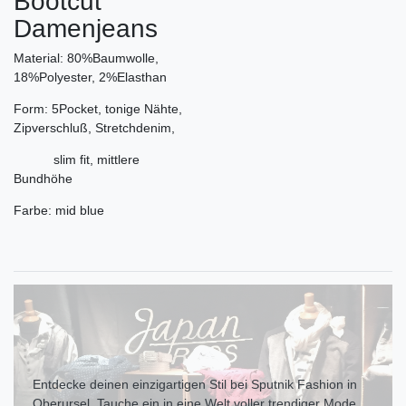
Bootcut
Damenjeans
Material: 80%Baumwolle,
18%Polyester, 2%Elasthan
Form: 5Pocket, tonige Nähte,
Zipverschluß, Stretchdenim,
slim fit, mittlere
Bundhöhe
Farbe: mid blue
Entdecke deinen einzigartigen Stil bei Sputnik Fashion in
Oberursel. Tauche ein in eine Welt voller trendiger Mode