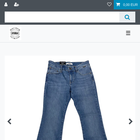
0,00 EUR
☰