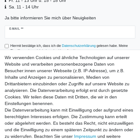
Fr. 11 - 13 Uhr u. 15 - 18 Uhr
Sa. 11 - 14 Uhr
Ja bitte informieren Sie mich über Neuigkeiten
Newsletter
E-MAIL **
Honig
Hiermit bestätige ich, dass ich die
Daten­schutz­erklärung
gelesen habe. Meine
Einwilligung kann ich jederzeit widerrufen.**
Wir verwenden Cookies und ähnliche Technologien auf unserer
Website und verarbeiten personenbezogene Daten von
Abonnieren
Besucher:innen unserer Webseite (z.B. IP-Adresse), um z.B.
** Hierbei handelt es sich um ein Pflichtfeld.
Inhalte und Anzeigen zu personalisieren, Medien von
Drittanbietern einzubinden oder Zugriffe auf unsere Website zu
analysieren. Die Datenverarbeitung erfolgt erst durch gesetzte
Zahlung und Versand
Cookies. Wir teilen diese Daten mit Dritten, die wir in den
Einstellungen benennen.
Die Datenverarbeitung kann mit Einwilligung oder aufgrund eines
berechtigten Interesses erfolgen. Die Zustimmung kann erteilt
oder abgelehnt werden. Es besteht das Recht, nicht einzuwilligen
und die Einwilligung zu einem späteren Zeitpunkt zu ändern oder
zu widerrufen. Beachten Sie unser
Impressum
und weitere