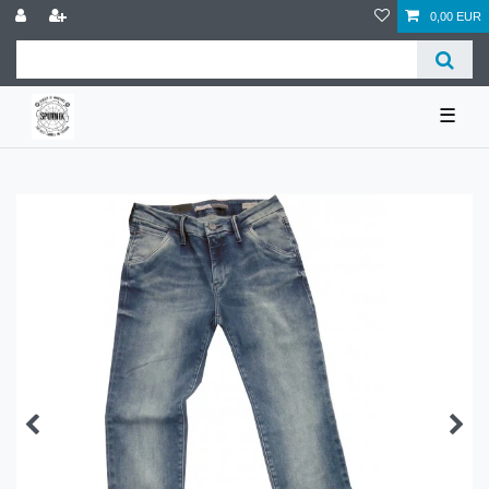
0,00 EUR
☰