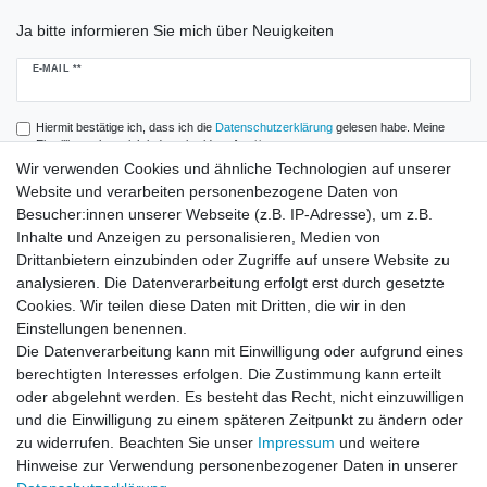
Ja bitte informieren Sie mich über Neuigkeiten
Newsletter
E-MAIL **
Honig
Hiermit bestätige ich, dass ich die
Daten­schutz­erklärung
gelesen habe. Meine
Einwilligung kann ich jederzeit widerrufen.**
Wir verwenden Cookies und ähnliche Technologien auf unserer
Website und verarbeiten personenbezogene Daten von
Abonnieren
Besucher:innen unserer Webseite (z.B. IP-Adresse), um z.B.
** Hierbei handelt es sich um ein Pflichtfeld.
Inhalte und Anzeigen zu personalisieren, Medien von
Drittanbietern einzubinden oder Zugriffe auf unsere Website zu
analysieren. Die Datenverarbeitung erfolgt erst durch gesetzte
Zahlung und Versand
Cookies. Wir teilen diese Daten mit Dritten, die wir in den
Einstellungen benennen.
Die Datenverarbeitung kann mit Einwilligung oder aufgrund eines
berechtigten Interesses erfolgen. Die Zustimmung kann erteilt
oder abgelehnt werden. Es besteht das Recht, nicht einzuwilligen
und die Einwilligung zu einem späteren Zeitpunkt zu ändern oder
zu widerrufen. Beachten Sie unser
Impressum
und weitere
Hinweise zur Verwendung personenbezogener Daten in unserer