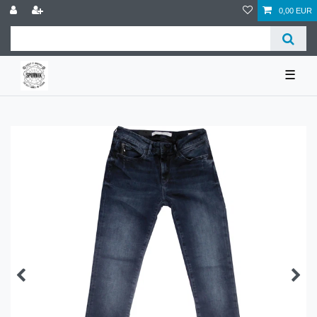
0,00 EUR
☰