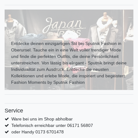
Entdecke deinen einzigartigen Stil bei Sputnik Fashion in
Oberursel. Tauche ein in eine Welt voller trendiger Mode
und finde die perfekten Outfits, die deine Persönlichkeit
unterstreichen. Von lässig bis elegant - Sputnik bringt deine
Individualität zum Ausdr uck. Entdecke die neusten
Kollektionen und erlebe Mode, die inspiriert und begeistert.
Fashion Moments by Sputnik Fashion
Service
Ware bei uns im Shop abholbar
Telefonisch erreichbar unter 06171 56807
oder Handy 0173 6701478