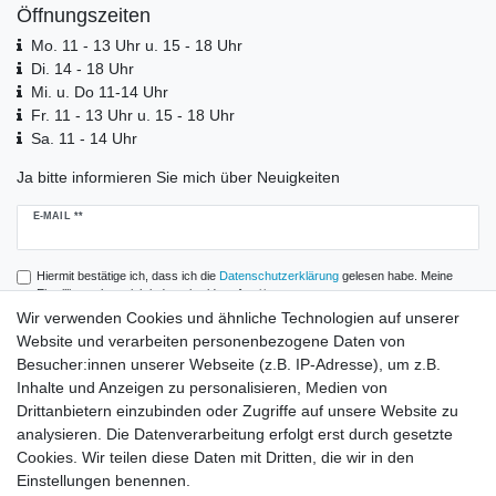
Öffnungszeiten
Mo. 11 - 13 Uhr u. 15 - 18 Uhr
Di. 14 - 18 Uhr
Mi. u. Do 11-14 Uhr
Fr. 11 - 13 Uhr u. 15 - 18 Uhr
Sa. 11 - 14 Uhr
Ja bitte informieren Sie mich über Neuigkeiten
Newsletter
E-MAIL **
Honig
Hiermit bestätige ich, dass ich die
Daten­schutz­erklärung
gelesen habe. Meine
Einwilligung kann ich jederzeit widerrufen.**
Wir verwenden Cookies und ähnliche Technologien auf unserer
Website und verarbeiten personenbezogene Daten von
Abonnieren
Besucher:innen unserer Webseite (z.B. IP-Adresse), um z.B.
** Hierbei handelt es sich um ein Pflichtfeld.
Inhalte und Anzeigen zu personalisieren, Medien von
Drittanbietern einzubinden oder Zugriffe auf unsere Website zu
analysieren. Die Datenverarbeitung erfolgt erst durch gesetzte
Zahlung und Versand
Cookies. Wir teilen diese Daten mit Dritten, die wir in den
Einstellungen benennen.