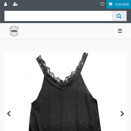
0,00 EUR
☰