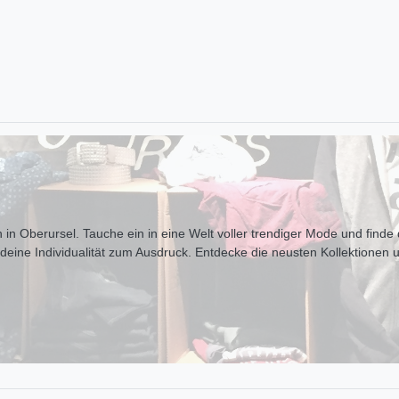
 in Oberursel. Tauche ein in eine Welt voller trendiger Mode und finde d
t deine Individualität zum Ausdr uck. Entdecke die neusten Kollektionen 