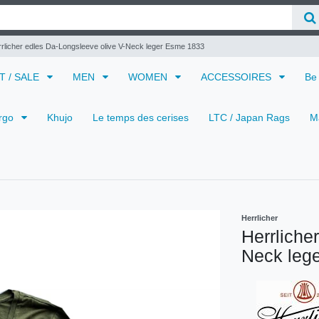
rlicher edles Da-Longsleeve olive V-Neck leger Esme 1833
 T / SALE
MEN
WOMEN
ACCESSOIRES
Be
rgo
Khujo
Le temps des cerises
LTC / Japan Rags
M
Herrlicher
Herrliche
Neck leg