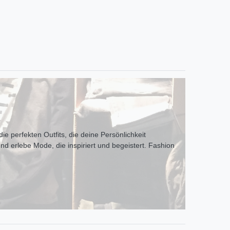
ie perfekten Outfits, die deine Persönlichkeit
und erlebe Mode, die inspiriert und begeistert. Fashion