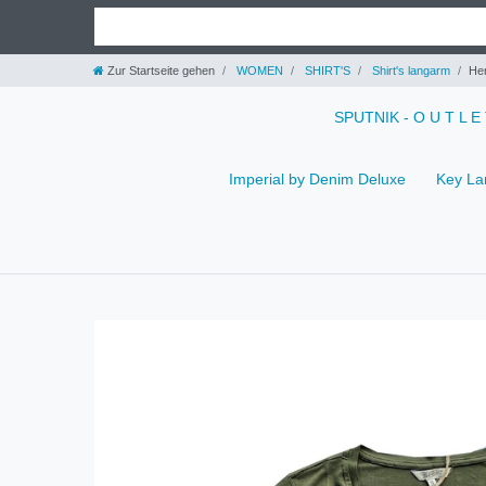
Zur Startseite gehen
WOMEN
SHIRT'S
Shirt's langarm
Her
SPUTNIK - O U T L E
Imperial by Denim Deluxe
Key La