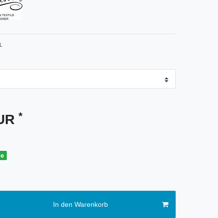
L
*
EUR
ge
In den Warenkorb