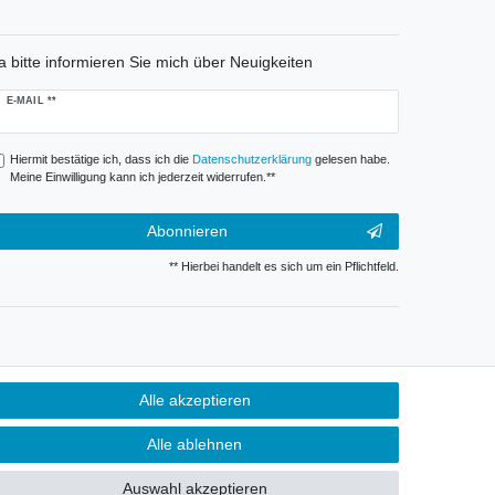
a bitte informieren Sie mich über Neuigkeiten
ewsletter
E-MAIL **
onig
Hiermit bestätige ich, dass ich die
Daten­schutz­erklärung
gelesen habe.
Meine Einwilligung kann ich jederzeit widerrufen.**
Abonnieren
** Hierbei handelt es sich um ein Pflichtfeld.
Alle akzeptieren
Alle ablehnen
Auswahl akzeptieren