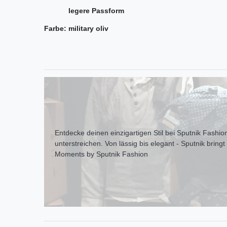
legere Passform
Farbe: military oliv
Entdecke deinen einzigartigen Stil bei Sputnik Fashion
unterstreichen. Von lässig bis elegant - Sputnik bring
Moments by Sputnik Fashion