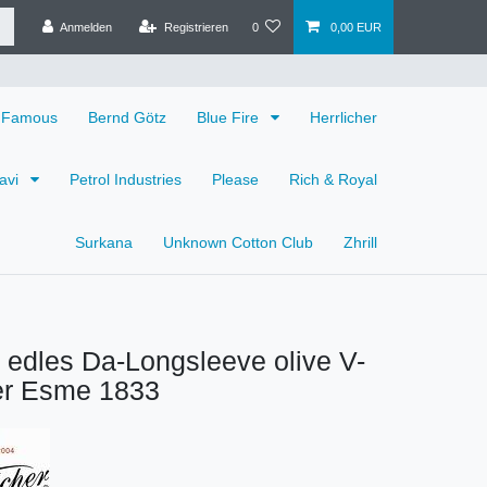
Anmelden
Registrieren
0
0,00 EUR
 Famous
Bernd Götz
Blue Fire
Herrlicher
avi
Petrol Industries
Please
Rich & Royal
Surkana
Unknown Cotton Club
Zhrill
r edles Da-Longsleeve olive V-
er Esme 1833