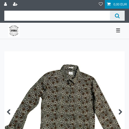
0,00 EUR
☰