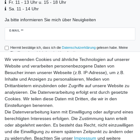
Fr. 11 - 13 Uhr u. 15 - 18 Uhr
Sa. 11 - 14 Uhr
Ja bitte informieren Sie mich über Neuigkeiten
Newsletter
E-MAIL **
Honig
Hiermit bestätige ich, dass ich die
Daten­schutz­erklärung
gelesen habe. Meine
Einwilligung kann ich jederzeit widerrufen.**
Wir verwenden Cookies und ähnliche Technologien auf unserer
Website und verarbeiten personenbezogene Daten von
Abonnieren
Besucher:innen unserer Webseite (z.B. IP-Adresse), um z.B.
** Hierbei handelt es sich um ein Pflichtfeld.
Inhalte und Anzeigen zu personalisieren, Medien von
Drittanbietern einzubinden oder Zugriffe auf unsere Website zu
analysieren. Die Datenverarbeitung erfolgt erst durch gesetzte
Zahlung und Versand
Cookies. Wir teilen diese Daten mit Dritten, die wir in den
Einstellungen benennen.
Die Datenverarbeitung kann mit Einwilligung oder aufgrund eines
berechtigten Interesses erfolgen. Die Zustimmung kann erteilt
oder abgelehnt werden. Es besteht das Recht, nicht einzuwilligen
und die Einwilligung zu einem späteren Zeitpunkt zu ändern oder
zu widerrufen. Beachten Sie unser
Impressum
und weitere