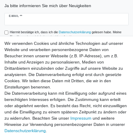
Ja bitte informieren Sie mich über Neuigkeiten
Newsletter
E-MAIL **
Honig
Hiermit bestätige ich, dass ich die
Daten­schutz­erklärung
gelesen habe. Meine
Einwilligung kann ich jederzeit widerrufen.**
Wir verwenden Cookies und ähnliche Technologien auf unserer
Website und verarbeiten personenbezogene Daten von
Abonnieren
Besucher:innen unserer Webseite (z.B. IP-Adresse), um z.B.
** Hierbei handelt es sich um ein Pflichtfeld.
Inhalte und Anzeigen zu personalisieren, Medien von
Drittanbietern einzubinden oder Zugriffe auf unsere Website zu
analysieren. Die Datenverarbeitung erfolgt erst durch gesetzte
Zahlung und Versand
Cookies. Wir teilen diese Daten mit Dritten, die wir in den
Einstellungen benennen.
Die Datenverarbeitung kann mit Einwilligung oder aufgrund eines
berechtigten Interesses erfolgen. Die Zustimmung kann erteilt
oder abgelehnt werden. Es besteht das Recht, nicht einzuwilligen
und die Einwilligung zu einem späteren Zeitpunkt zu ändern oder
zu widerrufen. Beachten Sie unser
Impressum
und weitere
Hinweise zur Verwendung personenbezogener Daten in unserer
Daten­schutz­erklärung
.