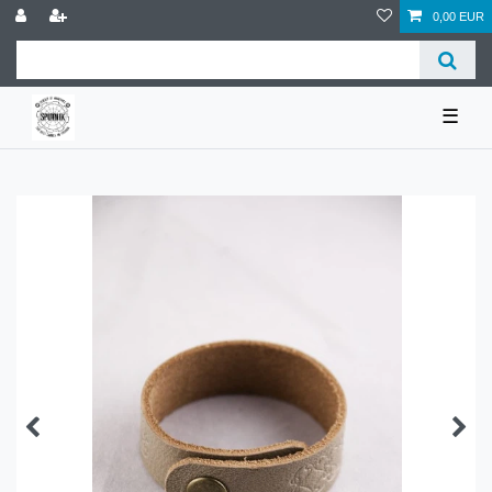
0,00 EUR
☰