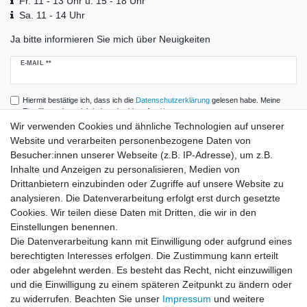
Fr. 11 - 13 Uhr u. 15 - 18 Uhr
Sa. 11 - 14 Uhr
Ja bitte informieren Sie mich über Neuigkeiten
Newsletter
E-MAIL **
Honig
Hiermit bestätige ich, dass ich die
Daten­schutz­erklärung
gelesen habe. Meine
Einwilligung kann ich jederzeit widerrufen.**
Wir verwenden Cookies und ähnliche Technologien auf unserer
Website und verarbeiten personenbezogene Daten von
Abonnieren
Besucher:innen unserer Webseite (z.B. IP-Adresse), um z.B.
** Hierbei handelt es sich um ein Pflichtfeld.
Inhalte und Anzeigen zu personalisieren, Medien von
Drittanbietern einzubinden oder Zugriffe auf unsere Website zu
analysieren. Die Datenverarbeitung erfolgt erst durch gesetzte
Zahlung und Versand
Cookies. Wir teilen diese Daten mit Dritten, die wir in den
Einstellungen benennen.
Die Datenverarbeitung kann mit Einwilligung oder aufgrund eines
berechtigten Interesses erfolgen. Die Zustimmung kann erteilt
oder abgelehnt werden. Es besteht das Recht, nicht einzuwilligen
und die Einwilligung zu einem späteren Zeitpunkt zu ändern oder
zu widerrufen. Beachten Sie unser
Impressum
und weitere