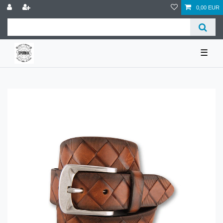
0,00 EUR
☰