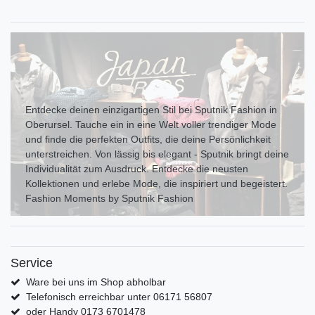
Entdecke deinen einzigartigen Stil bei Sputnik Fashion in
Oberursel. Tauche ein in eine Welt voller trendiger Mode
und finde die perfekten Outfits, die deine Persönlichkeit
unterstreichen. Von lässig bis elegant - Sputnik bringt deine
Individualität zum Ausdr uck. Entdecke die neusten
Kollektionen und erlebe Mode, die inspiriert und begeistert.
Fashion Moments by Sputnik Fashion
Service
Ware bei uns im Shop abholbar
Telefonisch erreichbar unter 06171 56807
oder Handy 0173 6701478