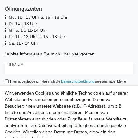
Öffnungszeiten
Mo. 11 - 13 Uhr u. 15 - 18 Uhr
Di. 14 - 18 Uhr
Mi. u. Do 11-14 Uhr
Fr. 11 - 13 Uhr u. 15 - 18 Uhr
Sa. 11 - 14 Uhr
Ja bitte informieren Sie mich über Neuigkeiten
Newsletter
E-MAIL **
Honig
Hiermit bestätige ich, dass ich die
Daten­schutz­erklärung
gelesen habe. Meine
Einwilligung kann ich jederzeit widerrufen.**
Wir verwenden Cookies und ähnliche Technologien auf unserer
Website und verarbeiten personenbezogene Daten von
Abonnieren
Besucher:innen unserer Webseite (z.B. IP-Adresse), um z.B.
** Hierbei handelt es sich um ein Pflichtfeld.
Inhalte und Anzeigen zu personalisieren, Medien von
Drittanbietern einzubinden oder Zugriffe auf unsere Website zu
analysieren. Die Datenverarbeitung erfolgt erst durch gesetzte
Zahlung und Versand
Cookies. Wir teilen diese Daten mit Dritten, die wir in den