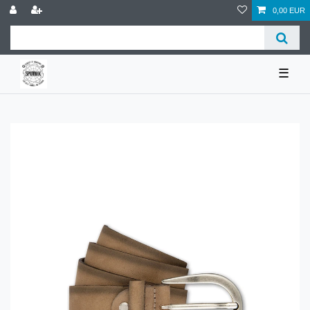
0,00 EUR
☰