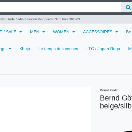
der Gürtel Sahara beige/silber printed 3cm breit 301903
 T / SALE
MEN
WOMEN
ACCESSOIRES
Be
rgo
Khujo
Le temps des cerises
LTC / Japan Rags
M
Bernd Götz
Bernd Göt
beige/sil