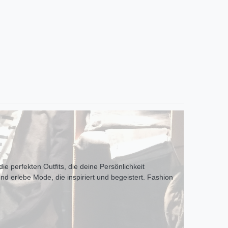
ie perfekten Outfits, die deine Persönlichkeit
und erlebe Mode, die inspiriert und begeistert. Fashion