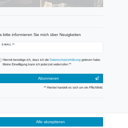
a bitte informieren Sie mich über Neuigkeiten
ewsletter
E-MAIL **
onig
Hiermit bestätige ich, dass ich die
Daten­schutz­erklärung
gelesen habe.
Meine Einwilligung kann ich jederzeit widerrufen.**
Abonnieren
** Hierbei handelt es sich um ein Pflichtfeld.
Alle akzeptieren