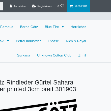
Anmelden
Registrieren
0
0,00 EUR
 Famous
Bernd Götz
Blue Fire
Herrlicher
avi
Petrol Industries
Please
Rich & Royal
Surkana
Unknown Cotton Club
Zhrill
z Rindleder Gürtel Sahara
ber printed 3cm breit 301903