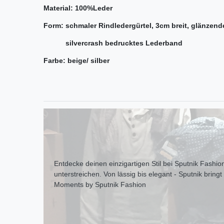
Material: 100%Leder
Form: schmaler Rindledergürtel, 3cm breit, glänzende
silvercrash bedrucktes Lederband
Farbe: beige/ silber
Entdecke deinen einzigartigen Stil bei Sputnik Fashion
unterstreichen. Von lässig bis elegant - Sputnik bring
Moments by Sputnik Fashion