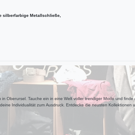
 silberfarbige Metallschließe,
 in Oberursel. Tauche ein in eine Welt voller trendiger Mode und finde d
t deine Individualität zum Ausdr uck. Entdecke die neusten Kollektionen 