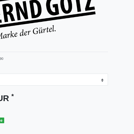
90
*
EUR
ge