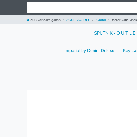
Zur Startseite gehen
ACCESSOIRES
Gürtel
Bernd Götz Rindle
SPUTNIK - O U T L E
Imperial by Denim Deluxe
Key La